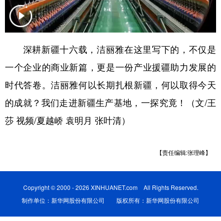
辽宁
吉林
上海
江苏
浙江
安徽
福建
江西
深耕新疆十六载，洁丽雅在这里写下的，不仅是
山东
河南
湖北
湖南
一个企业的商业新篇，更是一份产业援疆助力发展的
广东
广西
海南
重庆
时代答卷。洁丽雅何以长期扎根新疆，何以取得今天
四川
贵州
云南
西藏
的成就？我们走进新疆生产基地，一探究竟！（文/王
莎 视频/夏越峤 袁明月 张叶清）
陕西
甘肃
青海
宁夏
新疆
内蒙古
黑龙江
【责任编辑:张理峰】
多语种频道
Copyright © 2000 - 2026 XINHUANET.com All Rights Reserved.
制作单位：新华网股份有限公司 版权所有：新华网股份有限公司
English
Español
Français
عربى