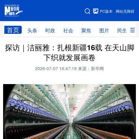
手机版
PC版本
网站无障碍
网站地图
首页
头条
时政
社会
聚焦
图片
民生
探访｜洁丽雅：扎根新疆16载 在天山脚
头条
时政
社会
聚焦
下织就发展画卷
图片
民生
访谈
经济
2026-07-07 16:47:19
来源：新华网
访惠聚
专题
服务
援疆
云游新疆
云端悦读
云看书画
光影新疆
人事频道
融媒体联播
廉政频道
新华视角看新疆
地方频道
北京
天津
河北
山西