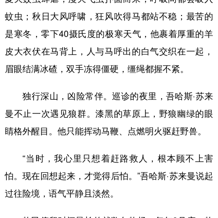
蚊虫；秋日大风呼啸，狂风吹得马都站不稳；最苦的
是寒冬，零下40摄氏度的极寒天气，他裹着厚重的羊
皮大衣伏在马背上，人与马呼出的白气交织在一起，
眉眼结满冰碴，双手冻得僵硬，缰绳都握不紧。
独行深山，凶险常伴。巡诊的夜里，吾哈斯·苏来
曼不止一次遇见狼群。漆黑的草原上，野狼幽绿的眼
睛格外醒目。他只能挥动马鞭、点燃明火驱赶野兽。
“当时，我心里只想着赶路救人，根本顾不上害
怕。现在回想起来，才觉得后怕。”吾哈斯·苏来曼说起
过往险境，语气平静且淡然。