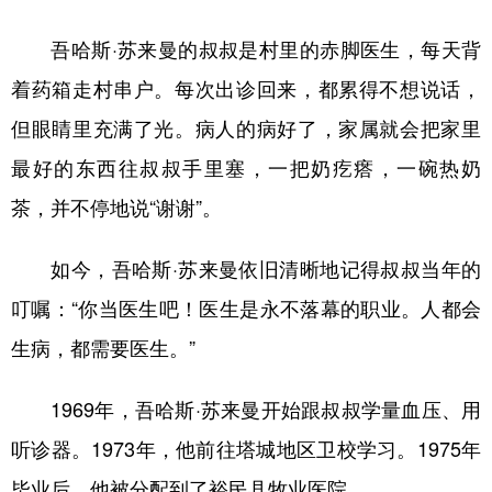
吾哈斯·苏来曼的叔叔是村里的赤脚医生，每天背
着药箱走村串户。每次出诊回来，都累得不想说话，
但眼睛里充满了光。病人的病好了，家属就会把家里
最好的东西往叔叔手里塞，一把奶疙瘩，一碗热奶
茶，并不停地说“谢谢”。
如今，吾哈斯·苏来曼依旧清晰地记得叔叔当年的
叮嘱：“你当医生吧！医生是永不落幕的职业。人都会
生病，都需要医生。”
1969年，吾哈斯·苏来曼开始跟叔叔学量血压、用
听诊器。1973年，他前往塔城地区卫校学习。1975年
毕业后，他被分配到了裕民县牧业医院。