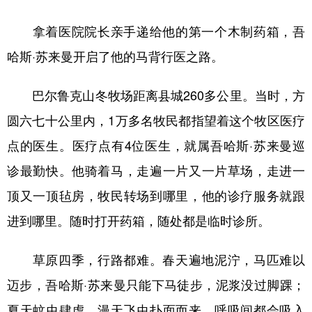
拿着医院院长亲手递给他的第一个木制药箱，吾
哈斯·苏来曼开启了他的马背行医之路。
巴尔鲁克山冬牧场距离县城260多公里。当时，方
圆六七十公里内，1万多名牧民都指望着这个牧区医疗
点的医生。医疗点有4位医生，就属吾哈斯·苏来曼巡
诊最勤快。他骑着马，走遍一片又一片草场，走进一
顶又一顶毡房，牧民转场到哪里，他的诊疗服务就跟
进到哪里。随时打开药箱，随处都是临时诊所。
草原四季，行路都难。春天遍地泥泞，马匹难以
迈步，吾哈斯·苏来曼只能下马徒步，泥浆没过脚踝；
夏天蚊虫肆虐，漫天飞虫扑面而来，呼吸间都会吸入