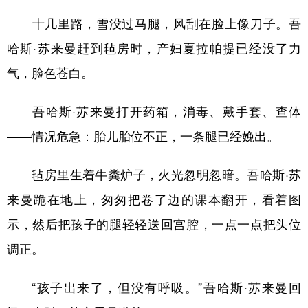
十几里路，雪没过马腿，风刮在脸上像刀子。吾
哈斯·苏来曼赶到毡房时，产妇夏拉帕提已经没了力
气，脸色苍白。
吾哈斯·苏来曼打开药箱，消毒、戴手套、查体
——情况危急：胎儿胎位不正，一条腿已经娩出。
毡房里生着牛粪炉子，火光忽明忽暗。吾哈斯·苏
来曼跪在地上，匆匆把卷了边的课本翻开，看着图
示，然后把孩子的腿轻轻送回宫腔，一点一点把头位
调正。
“孩子出来了，但没有呼吸。”吾哈斯·苏来曼回