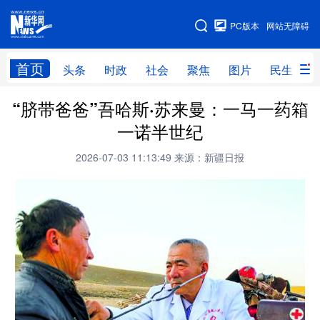
手机版
PC版本
网站无障碍
网站地图
首页
头条
时政
社会
聚焦
图片
民生
“脐带爸爸”吾哈斯·苏来曼：一马一药箱
头条
时政
社会
聚焦
一诺半世纪
图片
民生
访谈
经济
2026-07-03 11:13:49
来源：新疆日报
访惠聚
专题
服务
援疆
云游新疆
云端悦读
云看书画
光影新疆
人事频道
融媒体联播
廉政频道
新华视角看新疆
地方频道
北京
天津
河北
山西