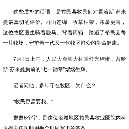
Русский язык
日本語
한국어
这些质朴的话语，是裕民县牧民们对吾哈斯·苏来
Deutsch
Português
曼最真切的评价。群山连绵，牧草枯荣，寒暑更替，
这位牧区医生骑着骏马、背着药箱，踏遍了裕民县每
一片牧场，守护着一代又一代牧区群众的生命健康。
7月1日上午，人民大会堂大礼堂灯光璀璨，吾哈
斯·苏来曼胸前的“七一勋章”熠熠生辉。
记者问他，多年守在牧区，为什么？
“牧民更需要我。”
寥寥6个字，是这位塔城地区裕民县牧业医院内科
原副主任医师用半个世纪写下的答案。