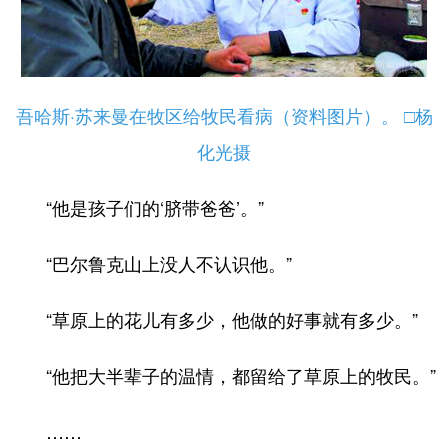
辽宁
吉林
上海
江苏
浙江
安徽
福建
江西
吾哈斯·苏来曼在牧区给牧民看病（资料图片）。 □杨
山东
河南
湖北
湖南
化光摄
广东
广西
海南
重庆
四川
贵州
云南
西藏
“他是孩子们的‘脐带爸爸’。”
陕西
甘肃
青海
宁夏
“巴尔鲁克山上没人不认识他。”
新疆
内蒙古
黑龙江
“草原上的花儿有多少，他做的好事就有多少。”
多语种频道
“他把大半辈子的温情，都留给了草原上的牧民。”
English
Español
Français
عربى
……