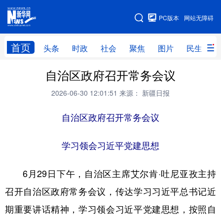
手机版
PC版本
网站无障碍
网站地图
首页
头条
时政
社会
聚焦
图片
民生
自治区政府召开常务会议
头条
时政
社会
聚焦
2026-06-30 12:01:51
来源： 新疆日报
图片
民生
访谈
经济
访惠聚
自治区政府召开常务会议
专题
服务
援疆
云游新疆
云端悦读
云看书画
光影新疆
学习领会习近平党建思想
人事频道
融媒体联播
廉政频道
新华视角看新疆
6月29日下午，自治区主席艾尔肯·吐尼亚孜主持
召开自治区政府常务会议，传达学习习近平总书记近
地方频道
期重要讲话精神，学习领会习近平党建思想，按照自
北京
天津
河北
山西