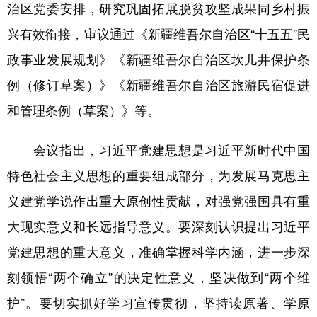
治区党委安排，研究巩固拓展脱贫攻坚成果同乡村振
辽宁
吉林
上海
江苏
兴有效衔接，审议通过《新疆维吾尔自治区“十五五”民
浙江
安徽
福建
江西
政事业发展规划》《新疆维吾尔自治区坎儿井保护条
例（修订草案）》《新疆维吾尔自治区旅游民宿促进
山东
河南
湖北
湖南
和管理条例（草案）》等。
广东
广西
海南
重庆
四川
贵州
云南
西藏
会议指出，习近平党建思想是习近平新时代中国
特色社会主义思想的重要组成部分，为发展马克思主
陕西
甘肃
青海
宁夏
义建党学说作出重大原创性贡献，对强党强国具有重
新疆
内蒙古
黑龙江
大现实意义和长远指导意义。要深刻认识提出习近平
党建思想的重大意义，准确掌握科学内涵，进一步深
多语种频道
刻领悟“两个确立”的决定性意义，坚决做到“两个维
English
Español
Français
عربى
护”。要切实抓好学习宣传贯彻，坚持读原著、学原