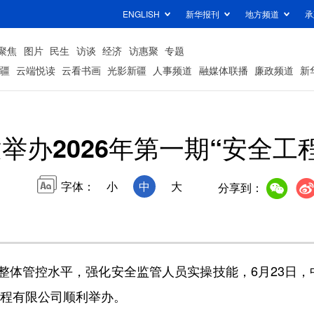
ENGLISH
新华报刊
地方频道
承
聚焦
图片
民生
访谈
经济
访惠聚
专题
疆
云端悦读
云看书画
光影新疆
人事频道
融媒体联播
廉政频道
新
举办2026年第一期“安全工
字体：
小
中
大
分享到：
管控水平，强化安全监管人员实操技能，6月23日，中建
工程有限公司顺利举办。