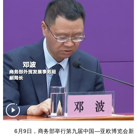
辽宁
吉林
上海
江苏
浙江
安徽
福建
江西
山东
河南
湖北
湖南
广东
广西
海南
重庆
四川
贵州
云南
西藏
陕西
甘肃
青海
宁夏
新疆
内蒙古
黑龙江
多语种频道
English
Español
Français
عربى
6月9日，商务部举行第九届中国—亚欧博览会新