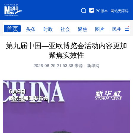
手机版
PC版本
网站无障碍
网站地图
首页
头条
时政
社会
聚焦
图片
民生
第九届中国—亚欧博览会活动内容更加
头条
时政
社会
聚焦
聚焦实效性
图片
民生
访谈
经济
2026-06-25 21:53:38
来源：新华网
访惠聚
专题
服务
援疆
云游新疆
云端悦读
云看书画
光影新疆
人事频道
融媒体联播
廉政频道
新华视角看新疆
地方频道
北京
天津
河北
山西