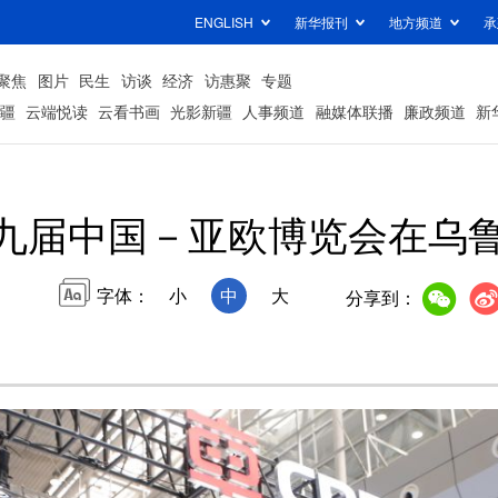
ENGLISH
新华报刊
地方频道
承
聚焦
图片
民生
访谈
经济
访惠聚
专题
疆
云端悦读
云看书画
光影新疆
人事频道
融媒体联播
廉政频道
新
九届中国－亚欧博览会在乌
字体：
小
中
大
分享到：