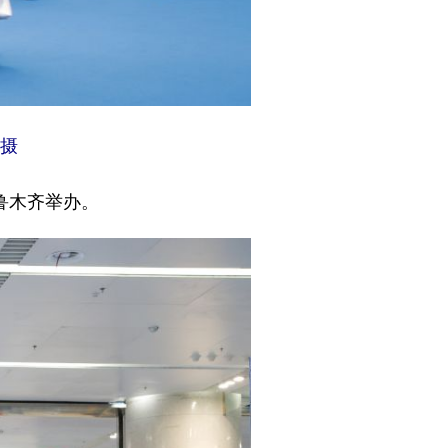
 摄
鲁木齐举办。