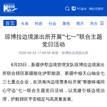
手机版
PC版本
网站无障碍
网站地图
首页
头条
时政
社会
聚焦
图片
民生
琼博拉边境派出所开展“七一”联合主题
头条
时政
社会
聚焦
党日活动
图片
民生
访谈
经济
2026-06-24 17:48:48
来源：琼博拉边境派出所
访惠聚
专题
服务
援疆
6月23日，新疆伊犁边境管理支队琼博拉边境派出
云游新疆
云端悦读
云看书画
光影新疆
所联合辖区新疆能化伊犁能源、新疆中核天山铀业七
人事频道
融媒体联播
廉政频道
新华视角看新疆
三七重点企业，在洪海沟边境警务站开展“挚旗铸魂同
心守边”七一联合主题党日活动，以党建引领边境治
地方频道
理，护航辖区平安稳定与高质量发展。
北京
天津
河北
山西