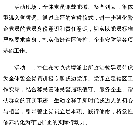
活动现场，全体党员佩戴党徽、整齐列队，集体
辽宁
吉林
上海
江苏
重温入党誓词。通过庄严的宣誓仪式，进一步强化警
浙江
安徽
福建
江西
企党员的党员身份意识和责任意识，切实以党员标准
山东
河南
湖北
湖南
严格要求自身，扎实做好辖区管控、企业安防等各项
广东
广西
海南
重庆
基础工作。
四川
贵州
云南
西藏
活动中，捷仁布拉克边境派出所政治教导员范虎
陕西
甘肃
青海
宁夏
为全体警企党员讲授专题戍边党课。党课立足辖区工
新疆
内蒙古
黑龙江
作实际，结合移民管理民警履职值守、服务企业、帮
扶群众的真实事迹，生动诠释了新时代戍边人的初心
多语种频道
与担当，引导警企党员立足本职、践行使命，将党性
修养转化为守边护企的实际行动力。
English
Español
Français
عربى