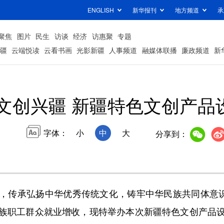
ENGLISH
新华报刊
地方频道
承
聚焦
图片
民生
访谈
经济
访惠聚
专题
疆
云端悦读
云看书画
光影新疆
人事频道
融媒体联播
廉政频道
新
·文创兴疆 新疆特色文创产品
字体：
小
中
大
分享到：
传承弘扬中华优秀传统文化，铸牢中华民族共同体意识，
族职工群众就业增收，现特举办本次新疆特色文创产品