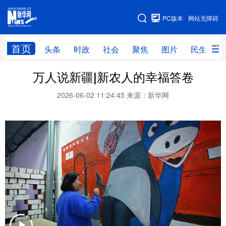
手机版
PC版本
网站无障碍
网站地图
首页
头条
时政
社会
聚焦
图片
民生
万人说新疆|新农人的幸福答卷
头条
时政
社会
聚焦
2026-06-02 11:24:45
来源：新华网
图片
民生
访谈
经济
访惠聚
专题
服务
援疆
云游新疆
云端悦读
云看书画
光影新疆
人事频道
融媒体联播
廉政频道
新华视角看新疆
地方频道
北京
天津
河北
山西