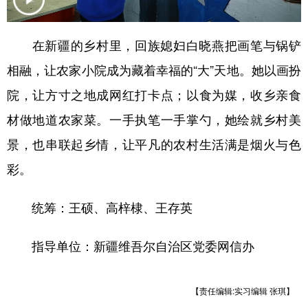
辽宁
吉林
上海
江苏
在新疆的乡村里，回族媳妇白晓燕把画笔与锅铲
浙江
安徽
福建
江西
相融，让农家小院成为藏着幸福的“大”天地。她以画扮
山东
河南
湖北
湖南
院，让方寸之地成网红打卡点；以食为媒，收乡亲食
广东
广西
海南
重庆
材做地道农家菜。一手执笔一手掌勺，她绘就乡村美
四川
贵州
云南
西藏
景，也串联起乡情，让平凡的农村生活满是烟火与色
彩。
陕西
甘肃
青海
宁夏
新疆
内蒙古
黑龙江
统筹：王硕、高梓棣、王存英
指导单位：新疆维吾尔自治区党委网信办
多语种频道
English
Español
Français
عربى
【责任编辑:实习编辑 张琪】