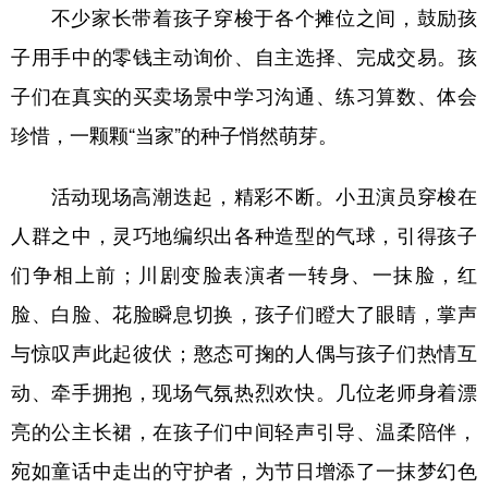
Русский язык
日本語
한국어
不少家长带着孩子穿梭于各个摊位之间，鼓励孩
Deutsch
Português
子用手中的零钱主动询价、自主选择、完成交易。孩
子们在真实的买卖场景中学习沟通、练习算数、体会
珍惜，一颗颗“当家”的种子悄然萌芽。
活动现场高潮迭起，精彩不断。小丑演员穿梭在
人群之中，灵巧地编织出各种造型的气球，引得孩子
们争相上前；川剧变脸表演者一转身、一抹脸，红
脸、白脸、花脸瞬息切换，孩子们瞪大了眼睛，掌声
与惊叹声此起彼伏；憨态可掬的人偶与孩子们热情互
动、牵手拥抱，现场气氛热烈欢快。几位老师身着漂
亮的公主长裙，在孩子们中间轻声引导、温柔陪伴，
宛如童话中走出的守护者，为节日增添了一抹梦幻色