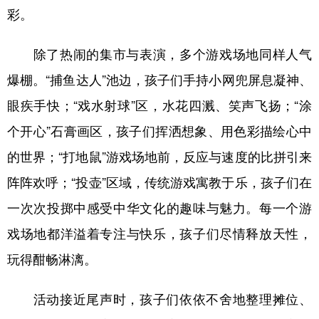
彩。
除了热闹的集市与表演，多个游戏场地同样人气
爆棚。“捕鱼达人”池边，孩子们手持小网兜屏息凝神、
眼疾手快；“戏水射球”区，水花四溅、笑声飞扬；“涂
个开心”石膏画区，孩子们挥洒想象、用色彩描绘心中
的世界；“打地鼠”游戏场地前，反应与速度的比拼引来
阵阵欢呼；“投壶”区域，传统游戏寓教于乐，孩子们在
一次次投掷中感受中华文化的趣味与魅力。每一个游
戏场地都洋溢着专注与快乐，孩子们尽情释放天性，
玩得酣畅淋漓。
活动接近尾声时，孩子们依依不舍地整理摊位、