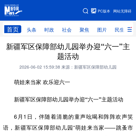
手机版
PC版本
网站无障碍
网站地图
首页
头条
时政
社会
聚焦
图片
民生
新疆军区保障部幼儿园举办迎“六一”主
头条
时政
社会
聚焦
题活动
图片
民生
访谈
经济
2026-06-02 15:59:38
来源：新疆军区保障部幼儿园
访惠聚
专题
服务
援疆
萌娃来当家 欢乐迎六一
云游新疆
云端悦读
云看书画
光影新疆
人事频道
融媒体联播
廉政频道
新华视角看新疆
新疆军区保障部幼儿园举办迎“六一”主题活动
6月1日，伴随着清脆的童声吆喝和阵阵欢声笑
地方频道
语，新疆军区保障部幼儿园“萌娃来当家——跳蚤市
北京
天津
河北
山西