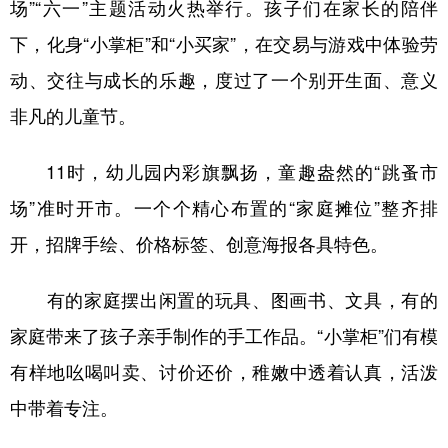
场”“六一”主题活动火热举行。孩子们在家长的陪伴
辽宁
吉林
上海
江苏
下，化身“小掌柜”和“小买家”，在交易与游戏中体验劳
动、交往与成长的乐趣，度过了一个别开生面、意义
浙江
安徽
福建
江西
非凡的儿童节。
山东
河南
湖北
湖南
广东
广西
海南
重庆
11时，幼儿园内彩旗飘扬，童趣盎然的“跳蚤市
四川
贵州
云南
西藏
场”准时开市。一个个精心布置的“家庭摊位”整齐排
开，招牌手绘、价格标签、创意海报各具特色。
陕西
甘肃
青海
宁夏
新疆
内蒙古
黑龙江
有的家庭摆出闲置的玩具、图画书、文具，有的
家庭带来了孩子亲手制作的手工作品。“小掌柜”们有模
多语种频道
有样地吆喝叫卖、讨价还价，稚嫩中透着认真，活泼
中带着专注。
English
Español
Français
عربى