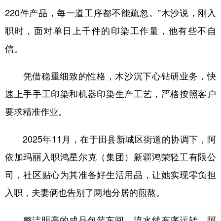
220件产品，每一道工序都不能疏忽。”木沙说，刚入
辽宁
吉林
上海
江苏
职时，面对单日上千件的印染工作量，他有些不自
浙江
安徽
福建
江西
信。
山东
河南
湖北
湖南
凭借稳重细致的性格，木沙沉下心钻研业务，快
广东
广西
海南
重庆
速上手手工印染和机器印染生产工艺，严格按照客户
四川
贵州
云南
西藏
要求精准作业。
陕西
甘肃
青海
宁夏
2025年11月，在于田县新城区街道的协调下，阿
新疆
内蒙古
黑龙江
依加玛丽入职鸿星尔克（集团）新疆鸿荣轻工有限公
司，社区贴心为其准备好生活用品，让她实现零负担
多语种频道
入职，夫妻俩也告别了两地分居的煎熬。
English
Español
Français
عربى
整洁明亮的成品包装车间，流水线有序运转，阿