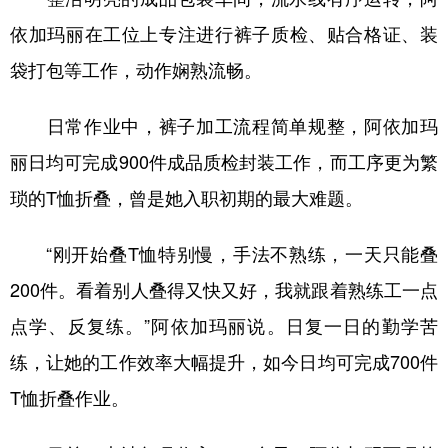
Русский язык
日本語
한국어
依加玛丽在工位上专注进行裤子质检、贴合格证、装
Deutsch
Português
袋打包等工作，动作娴熟流畅。
日常作业中，裤子加工流程简单规整，阿依加玛
丽日均可完成900件成品质检封装工作，而工序更为繁
琐的T恤折叠，曾是她入职初期的最大难题。
“刚开始叠T恤特别慢，手法不熟练，一天只能叠
200件。看着别人叠得又快又好，我就跟着熟练工一点
点学、反复练。”阿依加玛丽说。日复一日的勤学苦
练，让她的工作效率大幅提升，如今日均可完成700件
T恤折叠作业。