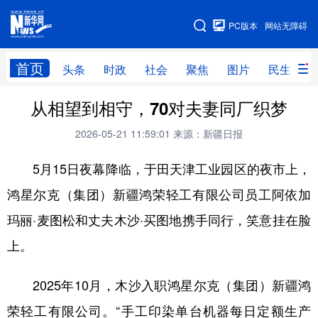
手机版
PC版本
网站无障碍
网站地图
首页
头条
时政
社会
聚焦
图片
民生
从相望到相守，70对夫妻同厂织梦
头条
时政
社会
聚焦
2026-05-21 11:59:01
来源：新疆日报
图片
民生
访谈
经济
5月15日夜幕降临，于田天津工业园区的夜市上，
访惠聚
专题
服务
援疆
鸿星尔克（集团）新疆鸿荣轻工有限公司员工阿依加
云游新疆
云端悦读
云看书画
光影新疆
玛丽·麦图松和丈夫木沙·买图地携手同行，笑意挂在脸
人事频道
融媒体联播
廉政频道
新华视角看新疆
上。
地方频道
2025年10月，木沙入职鸿星尔克（集团）新疆鸿
荣轻工有限公司。“手工印染单台机器每日定额生产
北京
天津
河北
山西