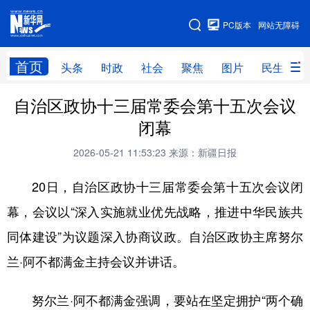
手机版
PC版本
网站无障碍
网站地图
首页
头条
时政
社会
聚焦
图片
民生
自治区政协十三届常委会第十五次会议
头条
时政
社会
聚焦
闭幕
图片
民生
访谈
经济
2026-05-21 11:53:23
来源：新疆日报
访惠聚
专题
服务
援疆
20日，自治区政协十三届常委会第十五次会议闭
云游新疆
云端悦读
云看书画
光影新疆
幕，会议以“深入实施就业优先战略，推进中华民族共
人事频道
融媒体联播
廉政频道
新华视角看新疆
同体建设”为议题深入协商议政。自治区政协主席努尔
兰·阿不都满金主持会议并讲话。
地方频道
努尔兰·阿不都满金强调，要站在坚定拥护“两个确
北京
天津
河北
山西