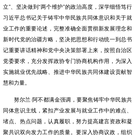
立”、坚决做到“两个维护”的政治高度，深学细悟笃行
辽宁
吉林
上海
江苏
习近平总书记关于铸牢中华民族共同体意识和关于就
浙江
安徽
福建
江西
业工作的重要论述，完整准确全面贯彻新发展理念和
山东
河南
湖北
湖南
新时代党的治疆方略，坚决把思想和行动统一到总书
广东
广西
海南
重庆
记重要讲话精神和党中央决策部署上来，按照自治区
党委要求，充分发挥政协专门协商机构作用，为深入
四川
贵州
云南
西藏
实施就业优先战略、推进中华民族共同体建设贡献智
陕西
甘肃
青海
宁夏
慧和力量。
新疆
内蒙古
黑龙江
努尔兰·阿不都满金强调，要聚焦铸牢中华民族共
多语种频道
同体意识主线，紧扣产业发展与就业工作中的难点、
堵点、热点问题，认真履职，努力提高建言资政和凝
English
Español
Français
عربى
聚共识双向发力工作的质量。要深入协商议政，组织