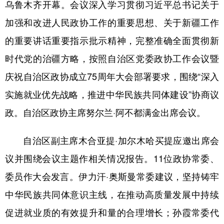
乌鲁木齐开幕。会议深入学习贯彻习近平总书记关于
辽宁
吉林
上海
江苏
加强和改进人民政协工作的重要思想、关于新疆工作
浙江
安徽
福建
江西
的重要讲话重要指示批示精神，完整准确全面贯彻新
时代党的治疆方略，按照自治区党委政协工作会议暨
山东
河南
湖北
湖南
庆祝自治区政协成立75周年大会部署要求，围绕“深入
广东
广西
海南
重庆
实施就业优先战略，推进中华民族共同体建设”协商议
四川
贵州
云南
西藏
政。自治区政协主席努尔兰·阿不都满金出席会议。
陕西
甘肃
青海
宁夏
自治区副主席木合亚提·加尔木哈买提应邀出席会
新疆
内蒙古
黑龙江
议并围绕会议主题作相关情况报告。11位政协常委、
委员作大会发言。伊力汗·奥斯曼常委建议，坚持铸牢
多语种频道
中华民族共同体意识主线，在推动高质量发展中持续
English
Español
Français
عربى
促进就业质的有效提升和量的合理增长；孙霞常委代