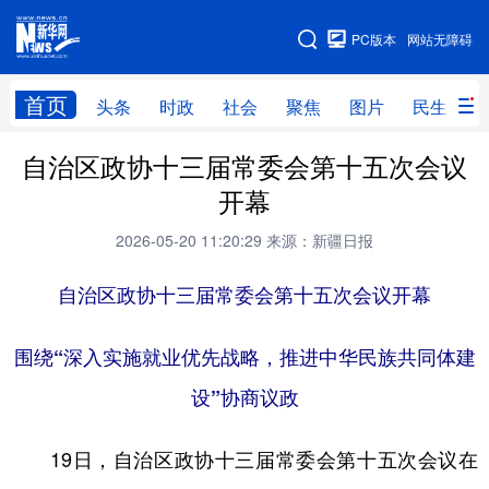
手机版
PC版本
网站无障碍
网站地图
首页
头条
时政
社会
聚焦
图片
民生
自治区政协十三届常委会第十五次会议
头条
时政
社会
聚焦
开幕
图片
民生
访谈
经济
2026-05-20 11:20:29
来源：新疆日报
访惠聚
专题
服务
援疆
自治区政协十三届常委会第十五次会议开幕
云游新疆
云端悦读
云看书画
光影新疆
人事频道
融媒体联播
廉政频道
新华视角看新疆
围绕“深入实施就业优先战略，推进中华民族共同体建
设”协商议政
地方频道
19日，自治区政协十三届常委会第十五次会议在
北京
天津
河北
山西