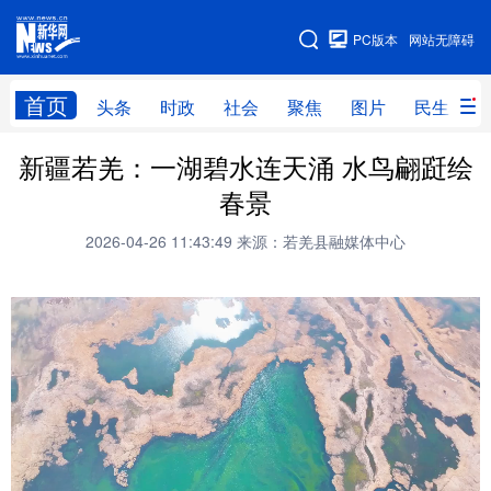
手机版
PC版本
网站无障碍
网站地图
首页
头条
时政
社会
聚焦
图片
民生
新疆若羌：一湖碧水连天涌 水鸟翩跹绘
头条
时政
社会
聚焦
春景
图片
民生
访谈
经济
2026-04-26 11:43:49
来源：若羌县融媒体中心
访惠聚
专题
服务
援疆
云游新疆
云端悦读
云看书画
光影新疆
人事频道
融媒体联播
廉政频道
新华视角看新疆
地方频道
北京
天津
河北
山西