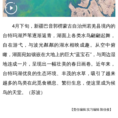
辽宁
吉林
上海
江苏
浙江
安徽
福建
江西
4月下旬，新疆巴音郭楞蒙古自治州若羌县境内的
山东
河南
湖北
湖南
台特玛湖芦苇逐渐返青，湖面上各类水鸟翩翩起舞，
广东
广西
海南
重庆
自在游弋，与波光粼粼的湖水相映成趣。从空中俯
瞰，湖面宛如镶嵌在大地上的巨大“蓝宝石”，与周边湿
四川
贵州
云南
西藏
地连成一片，呈现出一幅壮美的春日画卷。近年来，
陕西
甘肃
青海
宁夏
台特玛湖优良的生态环境、丰茂的水草，吸引了越来
新疆
内蒙古
黑龙江
越多的鸟类在此觅食栖息、繁衍生息，使这里成为候
鸟的天堂。（苏波）
多语种频道
English
Español
Français
عربى
【责任编辑:实习编辑 陈佳俊】