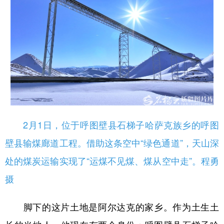
2月1日，位于呼图壁县石梯子哈萨克族乡的呼图
壁县输煤廊道工程。借助这条空中“绿色通道”，天山深
处的煤炭运输实现了“运煤不见煤、煤从空中走”。程勇
摄
脚下的这片土地是阿尔达克的家乡。作为土生土