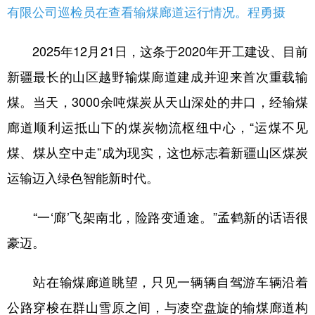
有限公司巡检员在查看输煤廊道运行情况。程勇摄
2025年12月21日，这条于2020年开工建设、目前
新疆最长的山区越野输煤廊道建成并迎来首次重载输
煤。当天，3000余吨煤炭从天山深处的井口，经输煤
廊道顺利运抵山下的煤炭物流枢纽中心，“运煤不见
煤、煤从空中走”成为现实，这也标志着新疆山区煤炭
运输迈入绿色智能新时代。
“一‘廊’飞架南北，险路变通途。”孟鹤新的话语很
豪迈。
站在输煤廊道眺望，只见一辆辆自驾游车辆沿着
公路穿梭在群山雪原之间，与凌空盘旋的输煤廊道构