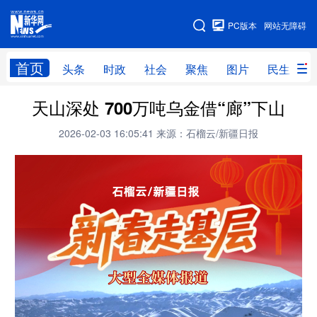
手机版
PC版本
网站无障碍
网站地图
首页
头条
时政
社会
聚焦
图片
民生
天山深处 700万吨乌金借“廊”下山
头条
时政
社会
聚焦
2026-02-03 16:05:41
来源：石榴云/新疆日报
图片
民生
访谈
经济
访惠聚
专题
服务
援疆
云游新疆
云端悦读
云看书画
光影新疆
人事频道
融媒体联播
廉政频道
新华视角看新疆
地方频道
北京
天津
河北
山西