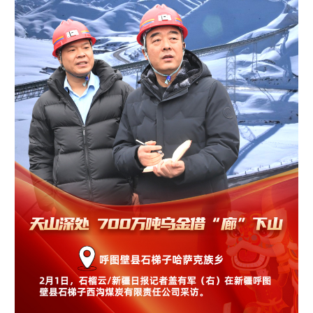
辽宁
吉林
上海
江苏
浙江
安徽
福建
江西
山东
河南
湖北
湖南
广东
广西
海南
重庆
四川
贵州
云南
西藏
陕西
甘肃
青海
宁夏
新疆
内蒙古
黑龙江
多语种频道
English
Español
Français
عربى