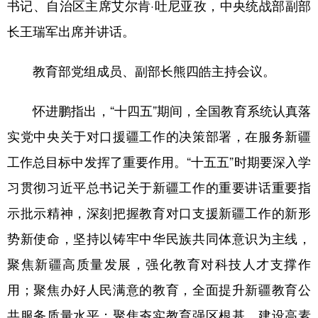
书记、自治区主席艾尔肯·吐尼亚孜，中央统战部副部
辽宁
吉林
上海
江苏
长王瑞军出席并讲话。
浙江
安徽
福建
江西
教育部党组成员、副部长熊四皓主持会议。
山东
河南
湖北
湖南
怀进鹏指出，“十四五”期间，全国教育系统认真落
广东
广西
海南
重庆
实党中央关于对口援疆工作的决策部署，在服务新疆
四川
贵州
云南
西藏
工作总目标中发挥了重要作用。“十五五”时期要深入学
陕西
甘肃
青海
宁夏
习贯彻习近平总书记关于新疆工作的重要讲话重要指
新疆
内蒙古
黑龙江
示批示精神，深刻把握教育对口支援新疆工作的新形
势新使命，坚持以铸牢中华民族共同体意识为主线，
多语种频道
聚焦新疆高质量发展，强化教育对科技人才支撑作
用；聚焦办好人民满意的教育，全面提升新疆教育公
English
Español
Français
عربى
共服务质量水平；聚焦夯实教育强区根基，建设高素