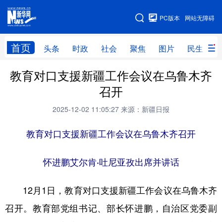
手机版
PC版本
网站无障碍
网站地图
首页
头条
时政
社会
聚焦
图片
民生
教育对口支援新疆工作会议在乌鲁木齐
头条
时政
社会
聚焦
召开
图片
民生
访谈
经济
2025-12-02 11:05:27
来源：新疆日报
访惠聚
专题
服务
援疆
教育对口支援新疆工作会议在乌鲁木齐召开
云游新疆
云端悦读
云看书画
光影新疆
人事频道
融媒体联播
廉政频道
新华视角看新疆
怀进鹏艾尔肯·吐尼亚孜出席并讲话
12月1日，教育对口支援新疆工作会议在乌鲁木齐
地方频道
召开。教育部党组书记、部长怀进鹏，自治区党委副
北京
天津
河北
山西