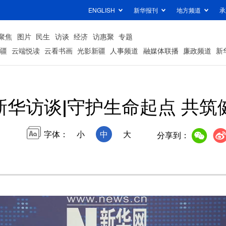
ENGLISH
新华报刊
地方频道
承
聚焦
图片
民生
访谈
经济
访惠聚
专题
疆
云端悦读
云看书画
光影新疆
人事频道
融媒体联播
廉政频道
新
新华访谈|守护生命起点 共筑
字体：
小
中
大
分享到：