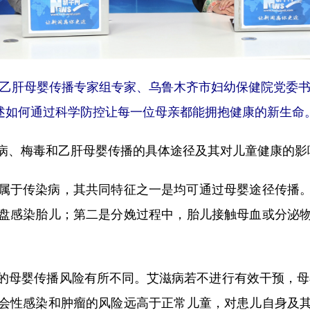
乙肝母婴传播专家组专家、乌鲁木齐市妇幼保健院党委
述如何通过科学防控让每一位母亲都能拥抱健康的新生命
、梅毒和乙肝母婴传播的具体途径及其对儿童健康的影
于传染病，其共同特征之一是均可通过母婴途径传播。
盘感染胎儿；第二是分娩过程中，胎儿接触母血或分泌
婴传播风险有所不同。艾滋病若不进行有效干预，母婴传
会性感染和肿瘤的风险远高于正常儿童，对患儿自身及