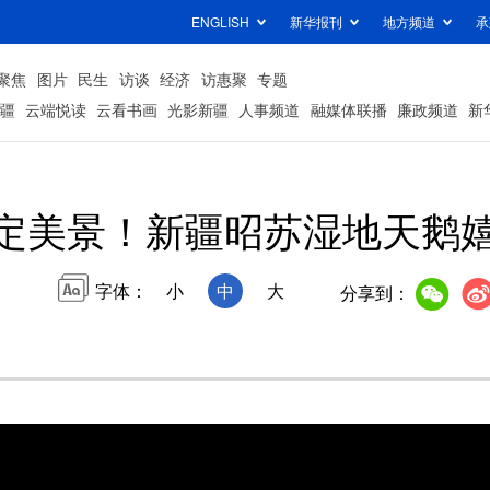
ENGLISH
新华报刊
地方频道
承
聚焦
图片
民生
访谈
经济
访惠聚
专题
疆
云端悦读
云看书画
光影新疆
人事频道
融媒体联播
廉政频道
新
定美景！新疆昭苏湿地天鹅
字体：
小
中
大
分享到：