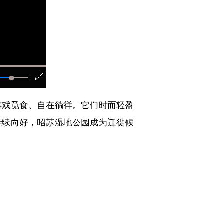
戏觅食、自在徜徉。它们时而轻盈
持续向好，昭苏湿地公园成为迁徙候