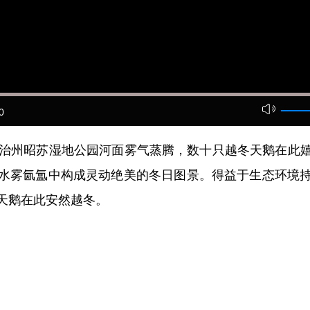
0
治州昭苏湿地公园河面雾气蒸腾，数十只越冬天鹅在此嬉
水雾氤氲中构成灵动绝美的冬日图景。得益于生态环境
天鹅在此安然越冬。