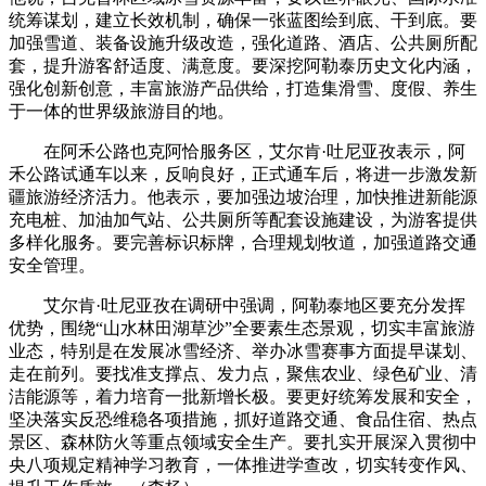
统筹谋划，建立长效机制，确保一张蓝图绘到底、干到底。要
加强雪道、装备设施升级改造，强化道路、酒店、公共厕所配
套，提升游客舒适度、满意度。要深挖阿勒泰历史文化内涵，
强化创新创意，丰富旅游产品供给，打造集滑雪、度假、养生
于一体的世界级旅游目的地。
在阿禾公路也克阿恰服务区，艾尔肯·吐尼亚孜表示，阿
禾公路试通车以来，反响良好，正式通车后，将进一步激发新
疆旅游经济活力。他表示，要加强边坡治理，加快推进新能源
充电桩、加油加气站、公共厕所等配套设施建设，为游客提供
多样化服务。要完善标识标牌，合理规划牧道，加强道路交通
安全管理。
艾尔肯·吐尼亚孜在调研中强调，阿勒泰地区要充分发挥
优势，围绕“山水林田湖草沙”全要素生态景观，切实丰富旅游
业态，特别是在发展冰雪经济、举办冰雪赛事方面提早谋划、
走在前列。要找准支撑点、发力点，聚焦农业、绿色矿业、清
洁能源等，着力培育一批新增长极。要更好统筹发展和安全，
坚决落实反恐维稳各项措施，抓好道路交通、食品住宿、热点
景区、森林防火等重点领域安全生产。要扎实开展深入贯彻中
央八项规定精神学习教育，一体推进学查改，切实转变作风、