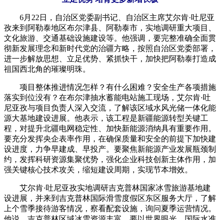
6月22日，自治区党委副书记、自治区主席艾尔肯·吐尼亚
孜来到阿勒泰地区布尔津县、阿勒泰市，实地调研重大项目、
文化旅游、交通基础设施建设等。他强调，要完整准确全面贯
彻新发展理念和新时代党的治疆方略，按照自治区党委部署，
进一步解放思想、立足优势、紧抓快干，加快把阿勒泰打造成
祖国西北角的璀璨明珠。
项目整体推进情况怎样？有什么困难？安全生产各项措施
落实到位没有？在布尔津抽水蓄能电站施工现场，艾尔肯·吐
尼亚孜与项目负责人深入交流，了解该区域水风光储一体化能
源大基地建设进展。他表示，该工程是新疆能源转型关键工
程，对提升北疆电网稳定性、加快新能源消纳具有重要作用。
要充分发挥央企表率作用，在确保质量和安全的前提下加快建
设进度，力争早建成、早投产。要聚焦新能源产业发展瓶颈制
约，发挥科研资源集聚优势，强化企业科技创新主体作用，加
强关键核心技术攻关，缩短建设周期，实现节本增效。
艾尔肯·吐尼亚孜实地调研吉克普林国家冰雪旅游基地建
设进展，并来到吉克普林国际滑雪度假区东区服务大厅，了解
上个雪季接待游客情况，察看配套设施，询问夏季运营情况。
他说，吉克普林区域冰雪资源丰富，要以世界眼光、国际水准