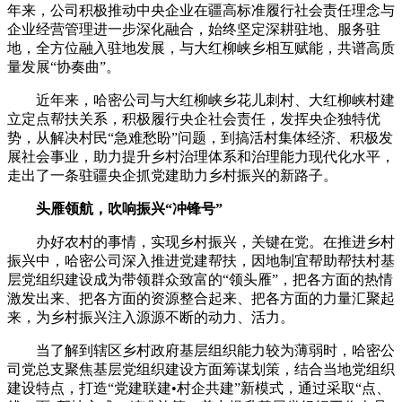
年来，公司积极推动中央企业在疆高标准履行社会责任理念与
企业经营管理进一步深化融合，始终坚定深耕驻地、服务驻
地，全方位融入驻地发展，与大红柳峡乡相互赋能，共谱高质
量发展“协奏曲”。
近年来，哈密公司与大红柳峡乡花儿刺村、大红柳峡村建
立定点帮扶关系，积极履行央企社会责任，发挥央企独特优
势，从解决村民“急难愁盼”问题，到搞活村集体经济、积极发
展社会事业，助力提升乡村治理体系和治理能力现代化水平，
走出了一条驻疆央企抓党建助力乡村振兴的新路子。
头雁领航，吹响振兴“冲锋号”
办好农村的事情，实现乡村振兴，关键在党。在推进乡村
振兴中，哈密公司深入推进党建帮扶，因地制宜帮助帮扶村基
层党组织建设成为带领群众致富的“领头雁”，把各方面的热情
激发出来、把各方面的资源整合起来、把各方面的力量汇聚起
来，为乡村振兴注入源源不断的动力、活力。
当了解到辖区乡村政府基层组织能力较为薄弱时，哈密公
司党总支聚焦基层党组织建设方面筹谋划策，结合当地党组织
建设特点，打造“党建联建•村企共建”新模式，通过采取“点、