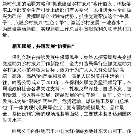
新时代党的治疆方略和“抓党建促乡村振兴”喀什倡议，积极落
实工信部安全生产司等上级部门有关要求，以推进乡村全面振
兴为己任，发挥民爆企业独特优势，抓住党建帮扶这个“牛鼻
子”，点燃乡村振兴“红色引擎”，激活乡村发展“一池春水”，
为建设美丽新疆、实现新疆工作总目标贡献保利久联智慧和力
量。
相互赋能，共谱发展“协奏曲”
保利久联在持续发展中保障民生，始终以探索民爆央企抓
党建助力乡村振兴工作新路径，全力打造民爆行业抓党建助力
乡村振兴示范样板为目标，致力于为广大人民群众提供“高
端、高质、高品”的产品和服务，满足人民对美好生活的向
往。哈密公司成立于2010年，在保利久联党委坚强领导下，在
属地政府社会各界关注支持下，扎根戈壁深处，自强不息，披
荆斩棘，步入科学发展、跨越发展的“快车道”。目前，公司已
发展成为集“混装炸药生产、危货运输、爆破施工及矿山总承
包”于一体的现代化民爆企业，拥有疆内规模最大、品种最
全、基础设施完善的现场混装地面站，主要技术装备达到国内
先进水平。
哈密公司的驻地巴里坤县大红柳峡乡地处东天山脚下。多