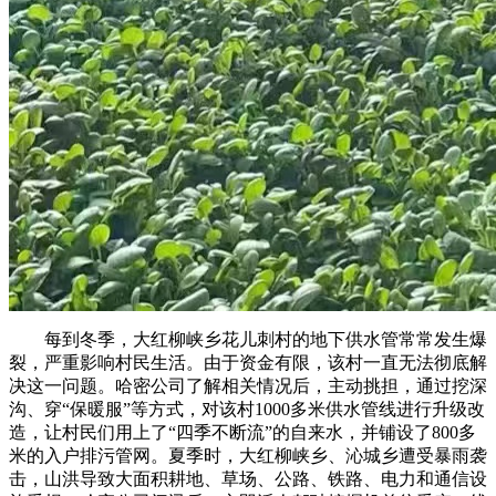
每到冬季，大红柳峡乡花儿刺村的地下供水管常常发生爆
裂，严重影响村民生活。由于资金有限，该村一直无法彻底解
决这一问题。哈密公司了解相关情况后，主动挑担，通过挖深
沟、穿“保暖服”等方式，对该村1000多米供水管线进行升级改
造，让村民们用上了“四季不断流”的自来水，并铺设了800多
米的入户排污管网。夏季时，大红柳峡乡、沁城乡遭受暴雨袭
击，山洪导致大面积耕地、草场、公路、铁路、电力和通信设