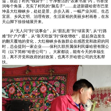
溢，鼓起了村民“钱袋子”；干净整洁的“农家书屋”内，书香浸
润每个角落，充实了村民的“脑瓜子”……走进新疆哈密市巴里
坤县大红柳峡乡，处处是景、步步入画，一幅产业兴旺、生态
宜居、乡风文明、治理有效、生活富裕的美丽乡村画卷，在东
天山脚下徐徐铺展开来。
从“无人问”到“说事会”，从“脏乱差”到“绿富美”, 从“行路
难”到“户户通”，从“靠天吃饭”到“保收增收”，提起身边发生
的翻天覆地的变化，大红柳峡乡各族群众在感恩党和政府的同
时，总会提到一家企业——保利久联所属保利民爆哈密有限公
司（以下简称“哈密公司”）。大家都说，能有今天的幸福生
活，离不开党和政府的好政策，也离不开哈密公司的无私帮
扶。