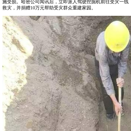
施受损。哈密公司闻讯后，立即派人驾驶挖掘机前往受灾一线
救灾，并捐赠10万元帮助受灾群众重建家园。