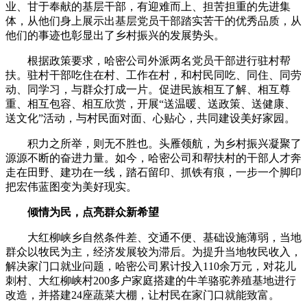
业、甘于奉献的基层干部，有迎难而上、担苦担重的先进集
体，从他们身上展示出基层党员干部踏实苦干的优秀品质，从
他们的事迹也彰显出了乡村振兴的发展势头。
根据政策要求，哈密公司外派两名党员干部进行驻村帮
扶。驻村干部吃住在村、工作在村，和村民同吃、同住、同劳
动、同学习，与群众打成一片。促进民族相互了解、相互尊
重、相互包容、相互欣赏，开展“送温暖、送政策、送健康、
送文化”活动，与村民面对面、心贴心，共同建设美好家园。
积力之所举，则无不胜也。头雁领航，为乡村振兴凝聚了
源源不断的奋进力量。如今，哈密公司和帮扶村的干部人才奔
走在田野、建功在一线，踏石留印、抓铁有痕，一步一个脚印
把宏伟蓝图变为美好现实。
倾情为民，点亮群众新希望
大红柳峡乡自然条件差、交通不便、基础设施薄弱，当地
群众以牧民为主，经济发展较为滞后。为提升当地牧民收入，
解决家门口就业问题，哈密公司累计投入110余万元，对花儿
刺村、大红柳峡村200多户家庭搭建的牛羊骆驼养殖基地进行
改造，并搭建24座蔬菜大棚，让村民在家门口就能致富。