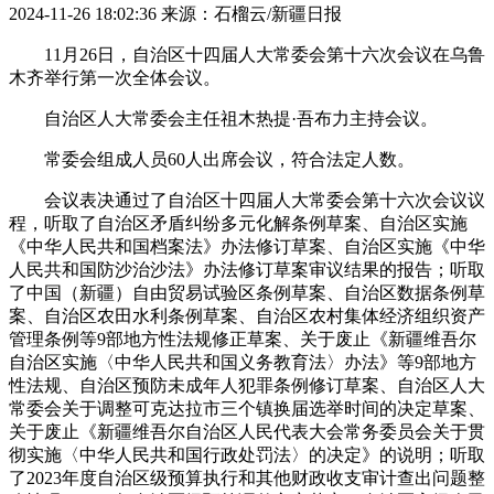
2024-11-26 18:02:36
来源：石榴云/新疆日报
11月26日，自治区十四届人大常委会第十六次会议在乌鲁
木齐举行第一次全体会议。
自治区人大常委会主任祖木热提·吾布力主持会议。
常委会组成人员60人出席会议，符合法定人数。
会议表决通过了自治区十四届人大常委会第十六次会议议
程，听取了自治区矛盾纠纷多元化解条例草案、自治区实施
《中华人民共和国档案法》办法修订草案、自治区实施《中华
人民共和国防沙治沙法》办法修订草案审议结果的报告；听取
了中国（新疆）自由贸易试验区条例草案、自治区数据条例草
案、自治区农田水利条例草案、自治区农村集体经济组织资产
管理条例等9部地方性法规修正草案、关于废止《新疆维吾尔
自治区实施〈中华人民共和国义务教育法〉办法》等9部地方
性法规、自治区预防未成年人犯罪条例修订草案、自治区人大
常委会关于调整可克达拉市三个镇换届选举时间的决定草案、
关于废止《新疆维吾尔自治区人民代表大会常务委员会关于贯
彻实施〈中华人民共和国行政处罚法〉的决定》的说明；听取
了2023年度自治区级预算执行和其他财政收支审计查出问题整