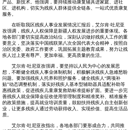
产品、新技术。他强调，要持续推动康复辅具进家庭、进社
区、进机构，切实为残疾人群体提供全链条、一站式优质康复
服务。
在听取我区残疾人事业发展情况汇报后，艾尔肯·吐尼亚
孜强调，残疾人人权保障是新疆人权发展进步的重要体现。各
地各部门要切实提高政治站位，深刻认识做好残疾人工作的重
要意义，坚决落实中国残联第八次全国代表大会精神，按照自
治区党委、政府工作要求，巩固拓展主题教育成果，努力让残
疾人过上更有尊严、更加幸福、更高质量的生活。
艾尔肯·吐尼亚孜强调，要坚持以人民为中心的发展思
想，不断健全残疾人事业体制机制，积极解决残疾人急难愁盼
问题。要加强残疾人托养和照护服务，健全残疾人“两项补
贴”动态调整机制，落实好残疾人基本型辅助器具适配补助等
惠残政策，促进残疾儿童康复救助标准提标扩面。要进一步完
善残疾人就业保障金征收使用管理制度和精准奖补、精准服务
的政策措施，提高就业培训质量，鼓励扶持残疾人自主创新创
业，让更多残疾人通过劳动获得收入、实现价值、提高生活品
质。
艾尔肯·吐尼亚孜指出，各地各部门要形成合力，共同推