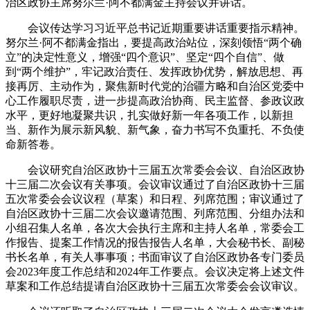
治区政协主席努尔兰·阿不都满金主持会议并讲话。
会议传达学习习近平总书记近期重要讲话重要指示精神。
努尔兰·阿不都满金指出，要提高政治站位，深刻领悟“两个确
立”的决定性意义，增强“四个意识”、坚定“四个自信”、做
到“两个维护”，牢记政治责任、发挥政协优势，解放思想、再
接再厉、主动作为，聚焦新时代党的治疆方略和自治区党委中
心工作履职尽责，进一步提高政治协商、民主监督、参政议政
水平，更好地凝聚共识，扎实做好新一年各项工作，以新担
当、新作为展示新风貌、新气象，奋力书写不负重托、不负使
命新答卷。
会议研究自治区政协十三届五次常委会会议、自治区政协
十三届二次会议有关事项。会议审议通过了自治区政协十三届
五次常委会会议议程（草案）和日程、列席范围；审议通过了
自治区政协十三届二次会议邀请范围、列席范围、分组办法和
小组召集人名单，各次大会执行主席和主持人名单，常委会工
作报告、提案工作情况的报告报告人名单，大会秘书长、副秘
书长名单，有关人事事项；书面审议了自治区政协各专门委员
会2023年度工作总结和2024年工作要点。会议决定将上述文件
草案和工作总结提请自治区政协十三届五次常委会会议审议。