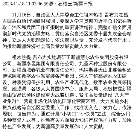
2023-11-18 11:03:36
来源：石榴云/新疆日报
11月16日，自治区人大常委会主任祖木热提·吾布力在昌
吉回族自治州调研时强调，要深入学习贯彻习近平总书记在听
取自治区和兵团工作汇报时的重要讲话精神，完整准确全面贯
彻新时代党的治疆方略，贯彻落实自治区党委十届九次全会精
神，立足人大职能定位，依法履职尽责，充分发挥代表作用，
为推动新疆经济社会高质量发展贡献人大力量。
祖木热提·吾布力实地调研了新疆慧尔农业集团股份有限
公司、新疆泰昆集团有限责任公司、九圣禾种业股份有限公
司、新疆西域春乳业有限责任公司、玛纳斯县天山北麓葡萄酒
博览园和数字农业智能装备产业园，深入了解高标准农田建
设、种质资源保护利用、农业产业现代化、数字农业发展等情
况。她强调，各级人大要围绕中心、服务大局，积极把握新疆
自由贸易试验区建设重大战略机遇，紧扣高质量建设“八大产
业集群”、营造市场化法治化国际化营商环境、大力实施乡村
振兴战略等自治区党委重点工作，找准切入点、发力点，依法
履职、担当作为，通过开展“小切口”“小快灵”立法，综合运用
多种监督方式等，推动有关方面加大知识产权保护力度，加快
特色产业发展，为新疆高质量发展作出人大贡献。