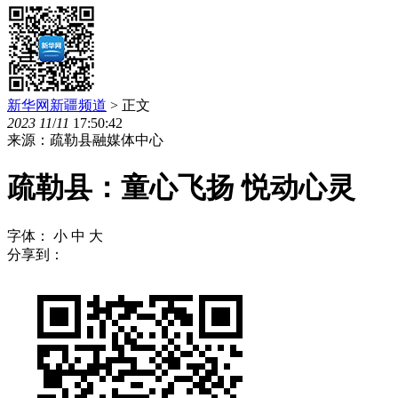
新华网新疆频道
> 正文
2023
11
/
11
17:50:42
来源：疏勒县融媒体中心
疏勒县：童心飞扬 悦动心灵
字体：
小
中
大
分享到：