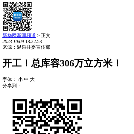
新华网新疆频道
> 正文
2023
10
/
09
18:22:53
来源：温泉县委宣传部
开工！总库容306万立方米！
字体：
小
中
大
分享到：