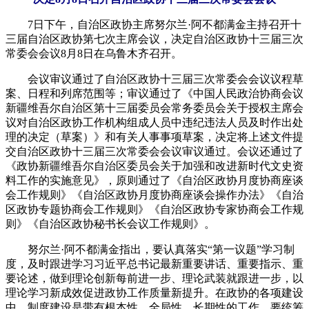
7日下午，自治区政协主席努尔兰·阿不都满金主持召开十
三届自治区政协第七次主席会议，决定自治区政协十三届三次
常委会会议8月8日在乌鲁木齐召开。
会议审议通过了自治区政协十三届三次常委会会议议程草
案、日程和列席范围等；审议通过了《中国人民政治协商会议
新疆维吾尔自治区第十三届委员会常务委员会关于授权主席会
议对自治区政协工作机构组成人员中违纪违法人员及时作出处
理的决定（草案）》和有关人事事项草案，决定将上述文件提
交自治区政协十三届三次常委会会议审议通过。会议还通过了
《政协新疆维吾尔自治区委员会关于加强和改进新时代文史资
料工作的实施意见》，原则通过了《自治区政协月度协商座谈
会工作规则》《自治区政协月度协商座谈会操作办法》《自治
区政协专题协商会工作规则》《自治区政协专家协商会工作规
则》《自治区政协秘书长会议工作规则》。
努尔兰·阿不都满金指出，要认真落实“第一议题”学习制
度，及时跟进学习习近平总书记最新重要讲话、重要指示、重
要论述，做到理论创新每前进一步、理论武装就跟进一步，以
理论学习新成效促进政协工作质量新提升。在政协的各项建设
中，制度建设是带有根本性、全局性、长期性的工作，要统筹