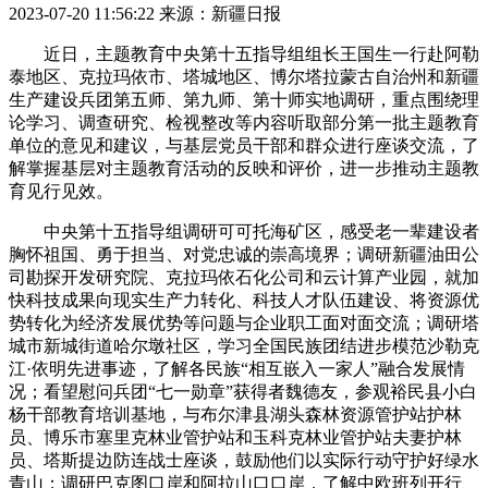
2023-07-20 11:56:22
来源：新疆日报
近日，主题教育中央第十五指导组组长王国生一行赴阿勒
泰地区、克拉玛依市、塔城地区、博尔塔拉蒙古自治州和新疆
生产建设兵团第五师、第九师、第十师实地调研，重点围绕理
论学习、调查研究、检视整改等内容听取部分第一批主题教育
单位的意见和建议，与基层党员干部和群众进行座谈交流，了
解掌握基层对主题教育活动的反映和评价，进一步推动主题教
育见行见效。
中央第十五指导组调研可可托海矿区，感受老一辈建设者
胸怀祖国、勇于担当、对党忠诚的崇高境界；调研新疆油田公
司勘探开发研究院、克拉玛依石化公司和云计算产业园，就加
快科技成果向现实生产力转化、科技人才队伍建设、将资源优
势转化为经济发展优势等问题与企业职工面对面交流；调研塔
城市新城街道哈尔墩社区，学习全国民族团结进步模范沙勒克
江·依明先进事迹，了解各民族“相互嵌入一家人”融合发展情
况；看望慰问兵团“七一勋章”获得者魏德友，参观裕民县小白
杨干部教育培训基地，与布尔津县湖头森林资源管护站护林
员、博乐市塞里克林业管护站和玉科克林业管护站夫妻护林
员、塔斯提边防连战士座谈，鼓励他们以实际行动守护好绿水
青山；调研巴克图口岸和阿拉山口口岸，了解中欧班列开行、