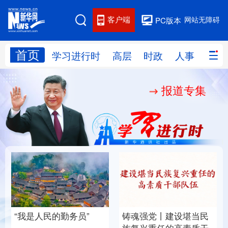
客户端
网站无障碍
PC版本
首页
网站地图
学习进行时
高层
时政
人事
国际
报道专集
学习进行时
高层
时政
人事
国际
财经
网评
港澳
台湾
思客智库
全球连线
教育
科技
科创
量子
体育
文化
书画
健康
军事
“我是人民的勤务员”
铸魂强党丨建设堪当民
访谈
视频
图片
政务