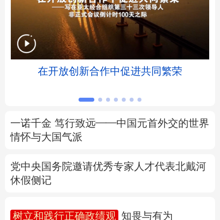
北京
天津
河北
山西
辽宁
吉林
上海
江苏
浸
在开放创新合作中促进共同繁荣
浙江
安徽
福建
江西
山东
河南
湖北
湖南
广东
广西
海南
重庆
一诺千金 笃行致远——中国元首外交的世界
情怀与大国气派
四川
贵州
云南
西藏
党中央国务院邀请优秀专家人才代表北戴河
陕西
甘肃
青海
宁夏
休假侧记
新疆
内蒙古
黑龙江
树立和践行正确政绩观
知畏与有为