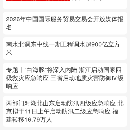
多语种频道
2026年中国国际服务贸易交易会开放媒体报
English
Español
Français
عربى
名
Русский язык
日本語
한국어
南水北调东中线一期工程调水超900亿立方
米
Deutsch
Português
专题丨
“白海豚”将深入内陆
浙江启动国家四
级救灾应急响应
三省启动地质灾害防御Ⅳ级
响应
两部门对湖北山东启动防汛四级应急响应
北
京拟于11日上午启动防汛二级应急响应
福
建转移16.79万人