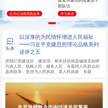
族复兴重任的高素质干
部队伍
法律
中央文件
金融
汽车
总书记治国理政故事
学习新语
食品
人居
信息化
数字经济
学术中国
乡村振兴
银龄
溯源中国
以深厚的为民情怀增进人民福祉
——习近平党建思想理论品格系列
城市
旅游
能源
会展
头条
述评之五
彩票
娱乐
时尚
悦读
把我们党建设好、建设强，根本目的就是确保党始终
代表人民、植根人民、服务人民，永葆同人民群众的
血肉联系，坚持为人民执政、靠人民执政
专题
公益
一带一路
亚太网
上市公司
文化产业
地方频道