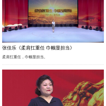
张佳乐《柔肩扛重任 巾帼显担当》
柔肩扛重任，巾帼显担当。