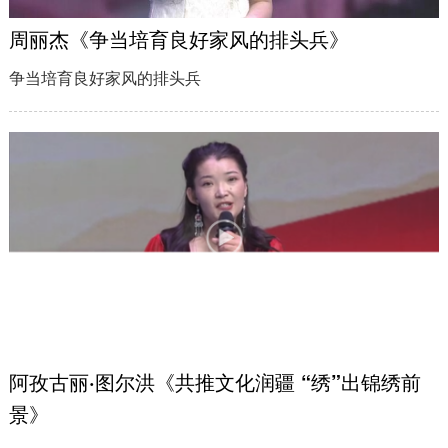
周丽杰《争当培育良好家风的排头兵》
争当培育良好家风的排头兵
阿孜古丽·图尔洪《共推文化润疆 “绣”出锦绣前
景》