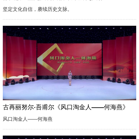
坚定文化自信，赓续历史文脉。
古再丽努尔·吾甫尔《风口淘金人——何海燕》
风口淘金人——何海燕