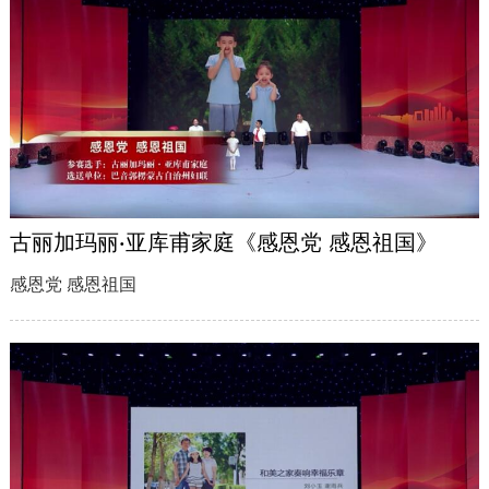
古丽加玛丽·亚库甫家庭《感恩党 感恩祖国》
感恩党 感恩祖国