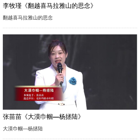
李牧瑾《翻越喜马拉雅山的思念》
翻越喜马拉雅山的思念
张苗苗《大漠巾帼—杨拯陆》
大漠巾帼—杨拯陆