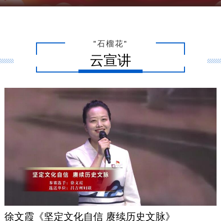
"石榴花"
云宣讲
徐文霞《坚定文化自信 赓续历史文脉》