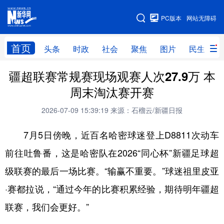
手机版
PC版本
网站无障碍
网站地图
首页
头条
时政
社会
聚焦
图片
民生
疆超联赛常规赛现场观赛人次27.9万 本
头条
时政
社会
聚焦
周末淘汰赛开赛
图片
民生
访谈
经济
2026-07-09 15:39:19
来源：石榴云/新疆日报
访惠聚
专题
服务
援疆
7月5日傍晚，近百名哈密球迷登上D8811次动车
云游新疆
云端悦读
云看书画
光影新疆
前往吐鲁番，这是哈密队在2026“同心杯”新疆足球超
人事频道
融媒体联播
廉政频道
新华视角看新疆
级联赛的最后一场比赛。“输赢不重要。”球迷祖里皮亚
·赛都拉说，“通过今年的比赛积累经验，期待明年疆超
地方频道
联赛，我们会更好。”
北京
天津
河北
山西