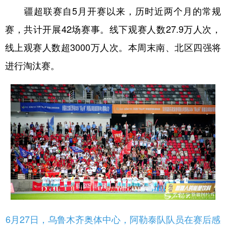
疆超联赛自5月开赛以来，历时近两个月的常规
辽宁
吉林
上海
江苏
赛，共计开展42场赛事。线下观赛人数27.9万人次，
浙江
安徽
福建
江西
线上观赛人数超3000万人次。本周末南、北区四强将
山东
河南
湖北
湖南
进行淘汰赛。
广东
广西
海南
重庆
四川
贵州
云南
西藏
陕西
甘肃
青海
宁夏
新疆
内蒙古
黑龙江
多语种频道
English
Español
Français
عربى
6月27日，乌鲁木齐奥体中心，阿勒泰队队员在赛后感