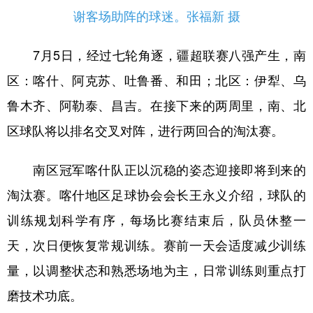
Русский язык
日本語
한국어
谢客场助阵的球迷。张福新 摄
Deutsch
Português
7月5日，经过七轮角逐，疆超联赛八强产生，南
区：喀什、阿克苏、吐鲁番、和田；北区：伊犁、乌
鲁木齐、阿勒泰、昌吉。在接下来的两周里，南、北
区球队将以排名交叉对阵，进行两回合的淘汰赛。
南区冠军喀什队正以沉稳的姿态迎接即将到来的
淘汰赛。喀什地区足球协会会长王永义介绍，球队的
训练规划科学有序，每场比赛结束后，队员休整一
天，次日便恢复常规训练。赛前一天会适度减少训练
量，以调整状态和熟悉场地为主，日常训练则重点打
磨技术功底。