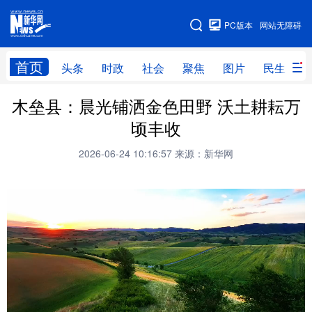
手机版
PC版本
网站无障碍
网站地图
首页
头条
时政
社会
聚焦
图片
民生
木垒县：晨光铺洒金色田野 沃土耕耘万
头条
时政
社会
聚焦
顷丰收
图片
民生
访谈
经济
2026-06-24 10:16:57
来源：新华网
访惠聚
专题
服务
援疆
云游新疆
云端悦读
云看书画
光影新疆
人事频道
融媒体联播
廉政频道
新华视角看新疆
地方频道
北京
天津
河北
山西