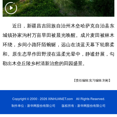
辽宁
吉林
上海
江苏
浙江
安徽
福建
江西
近日，新疆昌吉回族自治州木垒哈萨克自治县东
山东
河南
湖北
湖南
城镇孙家沟村万亩旱田被晨光唤醒。成片麦田被林木
广东
广西
海南
重庆
环绕，乡间小路阡陌蜿蜒，远山在淡蓝天幕下轮廓柔
和。原生态旱作田野浸在温柔光晕中，静谧舒展，勾
四川
贵州
云南
西藏
勒出木垒丘陵乡村清新治愈的田园盛景。
陕西
甘肃
青海
宁夏
新疆
内蒙古
黑龙江
【责任编辑:实习编辑 刘彬】
多语种频道
Copyright © 2000 - 2026 XINHUANET.com All Rights Reserved.
制作单位：新华网股份有限公司 版权所有：新华网股份有限公司
English
Español
Français
عربى