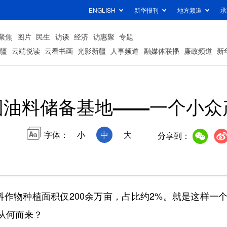
ENGLISH
新华报刊
地方频道
承
聚焦
图片
民生
访谈
经济
访惠聚
专题
疆
云端悦读
云看书画
光影新疆
人事频道
融媒体联播
廉政频道
新
国油料储备基地——一个小众
字体：
小
中
大
分享到：
物种植面积仅200余万亩，占比约2%。就是这样一
从何而来？