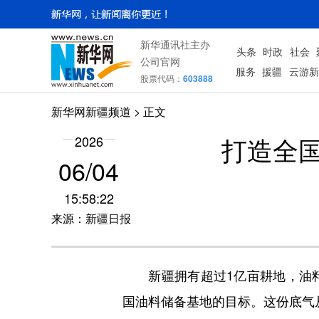
新华通讯社主办
头条
时政
社会
公司官网
服务
援疆
云游新
股票代码：
603888
新华网新疆频道
> 正文
打造全
2026
06/04
15:58:22
来源：新疆日报
新疆拥有超过1亿亩耕地，油料作
国油料储备基地的目标。这份底气