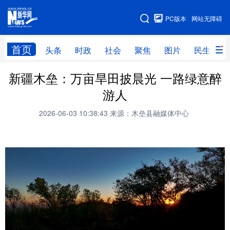
手机版
PC版本
网站无障碍
网站地图
首页
头条
时政
社会
聚焦
图片
民生
新疆木垒：万亩旱田披晨光 一路绿意醉
头条
时政
社会
聚焦
游人
图片
民生
访谈
经济
2026-06-03 10:38:43
来源：木垒县融媒体中心
访惠聚
专题
服务
援疆
云游新疆
云端悦读
云看书画
光影新疆
人事频道
融媒体联播
廉政频道
新华视角看新疆
地方频道
北京
天津
河北
山西