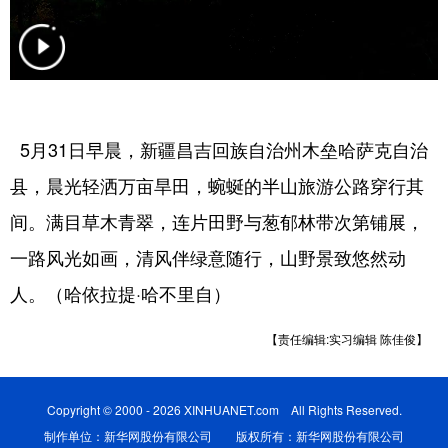
辽宁
吉林
上海
江苏
浙江
安徽
福建
江西
山东
河南
湖北
湖南
5月31日早晨，新疆昌吉回族自治州木垒哈萨克自治
广东
广西
海南
重庆
县，晨光轻洒万亩旱田，蜿蜒的半山旅游公路穿行其
四川
贵州
云南
西藏
间。满目草木青翠，连片田野与葱郁林带次第铺展，
陕西
甘肃
青海
宁夏
一路风光如画，清风伴绿意随行，山野景致悠然动
新疆
内蒙古
黑龙江
人。（哈依拉提·哈不里自）
【责任编辑:实习编辑 陈佳俊】
多语种频道
English
Español
Français
عربى
Copyright © 2000 - 2026 XINHUANET.com All Rights Reserved.
制作单位：新华网股份有限公司 版权所有：新华网股份有限公司