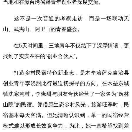
当地和在漳台湾省籍青年创业者深度交流。
辽宁
吉林
上海
江苏
这不是一次普通的考察走访，而是一场联动天
浙江
安徽
福建
江西
山、武夷山、阿里山的青春盛会。
山东
河南
湖北
湖南
在5天时间里，三地青年不仅结下了深厚情谊，更
广东
广西
海南
重庆
找到了实实在在的“创业合伙人”。
四川
贵州
云南
西藏
打造乡村民宿特色新业态，是木垒哈萨克自治县
陕西
甘肃
青海
宁夏
创业青年李晓甜此行最迫切探寻的方向。在木垒东城
新疆
内蒙古
黑龙江
镇沈家沟村，李晓甜与朋友合伙经营了一家名为“逸林
山院”的民宿。凭借原生态乡村风光，旅游旺季时，民
多语种频道
宿基本每天客满。但她清晰认识到，单一的民宿经营
English
Español
Français
عربى
模式难以形成长效竞争力，为此，她一直希望找到差