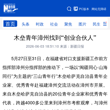
手机版
PC版本
网站无障碍
网站地图
首页
头条
时政
社会
聚焦
图片
民生
木垒青年漳州找到“创业合伙人”
头条
时政
社会
聚焦
2026-06-03 18:51:10
来源：新疆日报
图片
民生
访谈
经济
5月27日至31日，在福建省对口支援新疆工作前方
访惠聚
专题
服务
援疆
指挥部漳州分指挥部的推动下，一场以“闽疆同心·山海
云游新疆
云端悦读
云看书画
光影新疆
同行”为主题的“三山青年行”木垒哈萨克自治县青年企
人事频道
融媒体联播
廉政频道
新华视角看新疆
业家、优秀青年赴福建漳州交流活动在漳州市开展。
来自木垒哈萨克自治县的20位青年企业家和优秀青年
地方频道
代表，跨越4000多公里来到漳州市考察观摩，与漳州
北京
天津
河北
山西