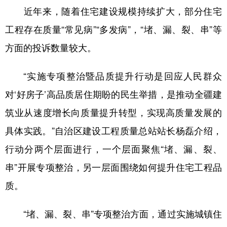
近年来，随着住宅建设规模持续扩大，部分住宅
辽宁
吉林
上海
江苏
工程存在质量“常见病”“多发病”，“堵、漏、裂、串”等
浙江
安徽
福建
江西
方面的投诉数量较大。
山东
河南
湖北
湖南
“实施专项整治暨品质提升行动是回应人民群众
广东
广西
海南
重庆
对‘好房子’高品质居住期盼的民生举措，是推动全疆建
四川
贵州
云南
西藏
筑业从速度增长向质量提升转型，实现高质量发展的
陕西
甘肃
青海
宁夏
具体实践。”自治区建设工程质量总站站长杨磊介绍，
新疆
内蒙古
黑龙江
行动分两个层面进行，一个层面聚焦“堵、漏、裂、
串”开展专项整治，另一层面围绕如何提升住宅工程品
多语种频道
质。
English
Español
Français
عربى
“堵、漏、裂、串”专项整治方面，通过实施城镇住