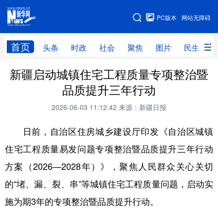
手机版
PC版本
网站无障碍
网站地图
首页
头条
时政
社会
聚焦
图片
民生
新疆启动城镇住宅工程质量专项整治暨
头条
时政
社会
聚焦
品质提升三年行动
图片
民生
访谈
经济
2026-06-03 11:12:42
来源：新疆日报
访惠聚
专题
服务
援疆
日前，自治区住房城乡建设厅印发《自治区城镇
云游新疆
云端悦读
云看书画
光影新疆
住宅工程质量易发问题专项整治暨品质提升三年行动
人事频道
融媒体联播
廉政频道
新华视角看新疆
方案（2026—2028年）》，聚焦人民群众关心关切
的“堵、漏、裂、串”等城镇住宅工程质量问题，启动实
地方频道
施为期3年的专项整治暨品质提升行动。
北京
天津
河北
山西