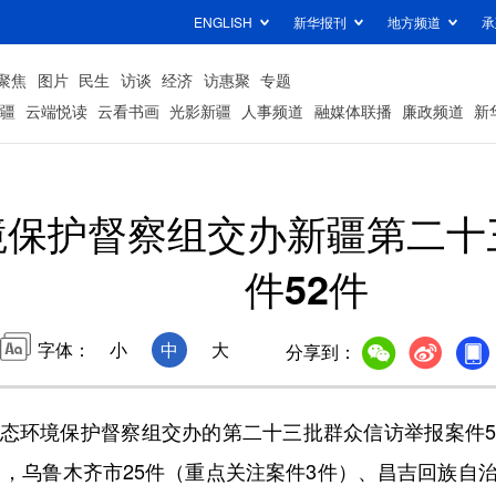
ENGLISH
新华报刊
地方频道
承
聚焦
图片
民生
访谈
经济
访惠聚
专题
疆
云端悦读
云看书画
光影新疆
人事频道
融媒体联播
廉政频道
新
境保护督察组交办新疆第二十
件52件
字体：
小
中
大
分享到：
环境保护督察组交办的第二十三批群众信访举报案件5
件中，乌鲁木齐市25件（重点关注案件3件）、昌吉回族自