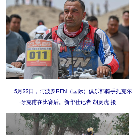
5月22日，阿波罗RFN（国际）俱乐部骑手扎克尔
·牙克甫在比赛后。
新华社记者 胡虎虎 摄