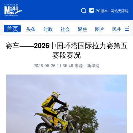
手机版
PC版本
网站无障碍
网站地图
首页
头条
时政
社会
聚焦
图片
民生
赛车——2026中国环塔国际拉力赛第五
头条
时政
社会
聚焦
赛段赛况
图片
民生
访谈
经济
2026-05-26 11:35:49
来源：新华网
访惠聚
专题
服务
援疆
云游新疆
云端悦读
云看书画
光影新疆
人事频道
融媒体联播
廉政频道
新华视角看新疆
地方频道
北京
天津
河北
山西