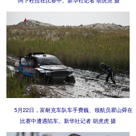
5月22日，富耐克车队车手费巍、领航员瞿山舜在
比赛中遭遇陷车。
新华社记者 胡虎虎 摄