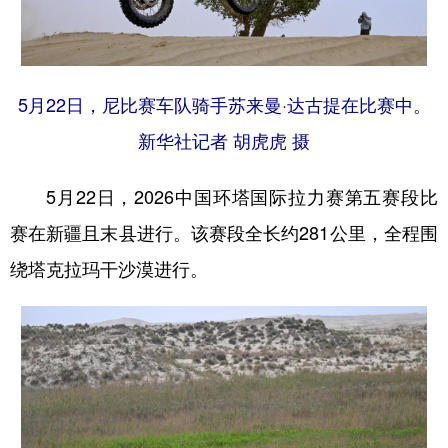
辽宁
吉林
上海
江苏
浙江
安徽
福建
江西
5月22日，尼比赛车队骑手苏来曼·达古提在比赛中。
山东
河南
湖北
湖南
新华社记者 胡虎虎 摄
广东
广西
海南
重庆
5月22日，2026中国环塔国际拉力赛第五赛段比
四川
贵州
云南
西藏
赛在新疆且末县进行。该赛段全长约281公里，全程围
陕西
甘肃
青海
宁夏
绕塔克拉玛干沙漠进行。
新疆
内蒙古
黑龙江
多语种频道
English
Español
Français
عربى