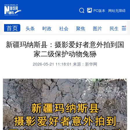
手机版
PC版本
网站无障碍
网站地图
首页
头条
时政
社会
聚焦
图片
民生
新疆玛纳斯县：摄影爱好者意外拍到国
头条
时政
社会
聚焦
家二级保护动物兔狲
图片
民生
访谈
经济
2026-05-21 11:18:01
来源：新华网
访惠聚
专题
服务
援疆
云游新疆
云端悦读
云看书画
光影新疆
人事频道
融媒体联播
廉政频道
新华视角看新疆
地方频道
北京
天津
河北
山西