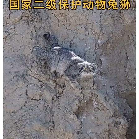
辽宁
吉林
上海
江苏
浙江
安徽
福建
江西
山东
河南
湖北
湖南
广东
广西
海南
重庆
四川
贵州
云南
西藏
陕西
甘肃
青海
宁夏
新疆
内蒙古
黑龙江
多语种频道
English
Español
Français
عربى