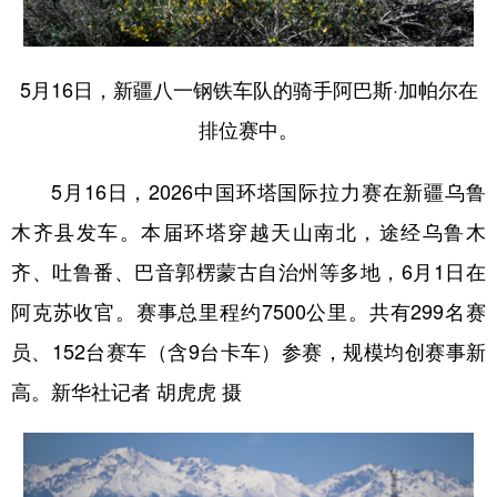
辽宁
吉林
上海
江苏
浙江
安徽
福建
江西
5月16日，新疆八一钢铁车队的骑手阿巴斯·加帕尔在
排位赛中。
山东
河南
湖北
湖南
广东
广西
海南
重庆
5月16日，2026中国环塔国际拉力赛在新疆乌鲁
四川
贵州
云南
西藏
木齐县发车。本届环塔穿越天山南北，途经乌鲁木
齐、吐鲁番、巴音郭楞蒙古自治州等多地，6月1日在
陕西
甘肃
青海
宁夏
阿克苏收官。赛事总里程约7500公里。共有299名赛
新疆
内蒙古
黑龙江
员、152台赛车（含9台卡车）参赛，规模均创赛事新
高。新华社记者 胡虎虎 摄
多语种频道
English
Español
Français
عربى