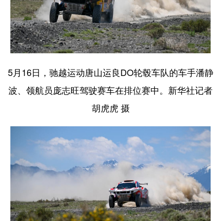
5月16日，驰越运动唐山运良DO轮毂车队的车手潘静
波、领航员庞志旺驾驶赛车在排位赛中。新华社记者
胡虎虎 摄