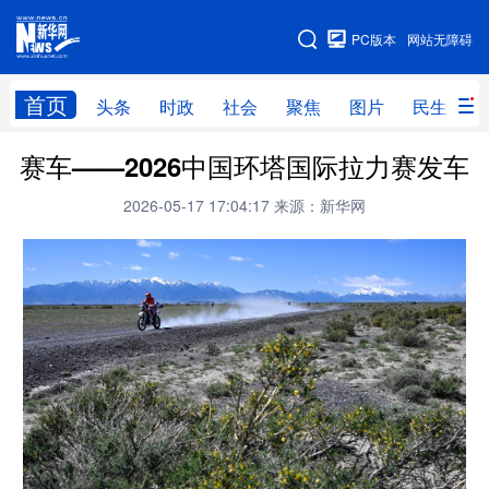
手机版
PC版本
网站无障碍
网站地图
首页
头条
时政
社会
聚焦
图片
民生
赛车——2026中国环塔国际拉力赛发车
头条
时政
社会
聚焦
2026-05-17 17:04:17
来源：新华网
图片
民生
访谈
经济
访惠聚
专题
服务
援疆
云游新疆
云端悦读
云看书画
光影新疆
人事频道
融媒体联播
廉政频道
新华视角看新疆
地方频道
北京
天津
河北
山西