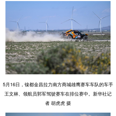
5月16日，镍都金昌拉力南方商城雄鹰赛车车队的车手
王文林、领航员郭军驾驶赛车在排位赛中。新华社记
者 胡虎虎 摄