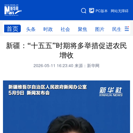
手机版
PC版本
网站无障碍
网站地图
首页
头条
时政
社会
聚焦
图片
民生
新疆：“十五五”时期将多举措促进农民
头条
时政
社会
聚焦
增收
图片
民生
访谈
经济
2026-05-11 16:23:40
来源：新华网
访惠聚
专题
服务
援疆
云游新疆
云端悦读
云看书画
光影新疆
人事频道
融媒体联播
廉政频道
新华视角看新疆
地方频道
北京
天津
河北
山西