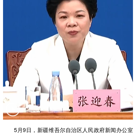
辽宁
吉林
上海
江苏
浙江
安徽
福建
江西
山东
河南
湖北
湖南
广东
广西
海南
重庆
四川
贵州
云南
西藏
陕西
甘肃
青海
宁夏
新疆
内蒙古
黑龙江
多语种频道
English
Español
Français
عربى
5月9日，新疆维吾尔自治区人民政府新闻办公室