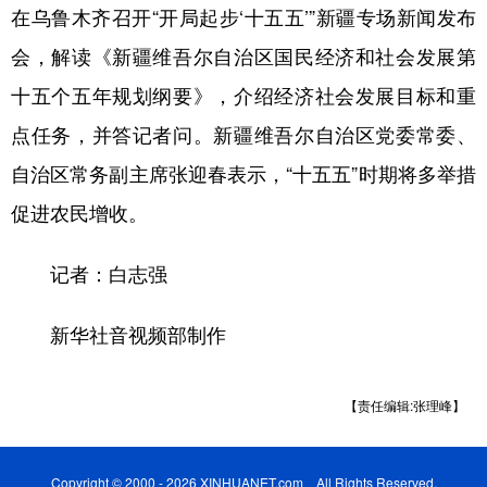
Русский язык
日本語
한국어
在乌鲁木齐召开“开局起步‘十五五’”新疆专场新闻发布
Deutsch
Português
会，解读《新疆维吾尔自治区国民经济和社会发展第
十五个五年规划纲要》，介绍经济社会发展目标和重
点任务，并答记者问。新疆维吾尔自治区党委常委、
自治区常务副主席张迎春表示，“十五五”时期将多举措
促进农民增收。
记者：白志强
新华社音视频部制作
【责任编辑:张理峰】
Copyright © 2000 - 2026 XINHUANET.com All Rights Reserved.