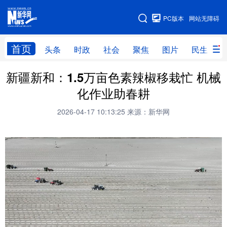
手机版
PC版本
网站无障碍
网站地图
首页
头条
时政
社会
聚焦
图片
民生
新疆新和：1.5万亩色素辣椒移栽忙 机械
头条
时政
社会
聚焦
化作业助春耕
图片
民生
访谈
经济
2026-04-17 10:13:25
来源：新华网
访惠聚
专题
服务
援疆
云游新疆
云端悦读
云看书画
光影新疆
人事频道
融媒体联播
廉政频道
新华视角看新疆
地方频道
北京
天津
河北
山西