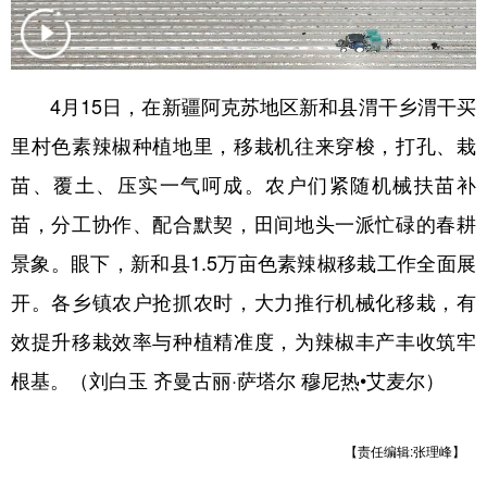
辽宁
吉林
上海
江苏
浙江
安徽
福建
江西
4月15日，在新疆阿克苏地区新和县渭干乡渭干买
山东
河南
湖北
湖南
里村色素辣椒种植地里，移栽机往来穿梭，打孔、栽
广东
广西
海南
重庆
苗、覆土、压实一气呵成。农户们紧随机械扶苗补
苗，分工协作、配合默契，田间地头一派忙碌的春耕
四川
贵州
云南
西藏
景象。眼下，新和县1.5万亩色素辣椒移栽工作全面展
陕西
甘肃
青海
宁夏
开。各乡镇农户抢抓农时，大力推行机械化移栽，有
新疆
内蒙古
黑龙江
效提升移栽效率与种植精准度，为辣椒丰产丰收筑牢
根基。（刘白玉 齐曼古丽·萨塔尔 穆尼热•艾麦尔）
多语种频道
English
Español
Français
عربى
【责任编辑:张理峰】