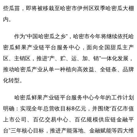
些瓜苗，即将被移栽至哈密市伊州区双季哈密瓜大棚
辽宁
吉林
上海
江苏
内。
浙江
安徽
福建
江西
作为“中国哈密瓜之乡”，哈密市今年将继续依托哈
山东
河南
湖北
湖南
密瓜鲜果产业链平台服务中心，面向全国甜瓜主产
广东
广西
海南
重庆
区、主销区，推进“产、贮、运、加、销”一体化发展，
四川
贵州
云南
西藏
推动哈密瓜产业从单一种植向高效益、全链条、品牌
陕西
甘肃
青海
宁夏
化转型。
新疆
内蒙古
黑龙江
哈密瓜鲜果产业链平台服务中心今年的工作计划
明确：实现全年总营收目标8亿元，并围绕“百亿市值
多语种频道
上市公司、百亿交易中心、百亿规模供应链金融平
English
Español
Français
عربى
台”三年核心目标，推进产能落地、金融赋能等四大维