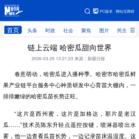
手机版
PC版本
网站无障碍
网站地图
首页
头条
时政
社会
聚焦
图片
民生
链上云端 哈密瓜甜向世界
头条
时政
社会
聚焦
2026-03-25 13:21:23
来源：新疆日报
图片
民生
访谈
经济
春意萌动，哈密瓜进入播种季。哈密市哈密瓜鲜
访惠聚
专题
服务
援疆
果产业链平台服务中心种质研发中心育苗大棚内，一
云游新疆
云端悦读
云看书画
光影新疆
排排嫩绿的哈密瓜苗长势正旺。
人事频道
融媒体联播
廉政频道
新华视角看新疆
“这片是西州蜜，这片是加格达，那片是老汉
地方频道
瓜……”技术员陈东升轻点遥控按键，喷淋器喷出水
雾，他一边查看瓜苗长势，一边记录苗床温湿度。这
北京
天津
河北
山西