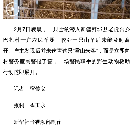
辽宁
吉林
上海
江苏
浙江
安徽
福建
江西
2月7日凌晨，一只雪豹潜入新疆拜城县老虎台乡
山东
河南
湖北
湖南
巴扎村一户农民羊圈，咬死一只山羊后未能及时离
广东
广西
海南
重庆
开。户主发现后并未伤害这只“雪山来客”，而是立即向
村警务室民警报了警，一场警民联手的野生动物救助
四川
贵州
云南
西藏
行动随即展开。
陕西
甘肃
青海
宁夏
新疆
内蒙古
黑龙江
记者：宿传义
摄制：崔玉永
多语种频道
新华社音视频部制作
English
Español
Français
عربى