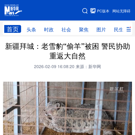
手机版
PC版本
网站无障碍
网站地图
首页
头条
时政
社会
聚焦
图片
民生
新疆拜城：老雪豹“偷羊”被困 警民协助
头条
时政
社会
聚焦
重返大自然
图片
民生
访谈
经济
2026-02-09 16:08:20
来源：新华网
访惠聚
专题
服务
援疆
云游新疆
云端悦读
云看书画
光影新疆
人事频道
融媒体联播
廉政频道
新华视角看新疆
地方频道
北京
天津
河北
山西