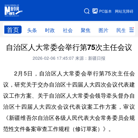
手机版
PC版本
网站无障碍
网站地图
首页
头条
时政
社会
聚焦
图片
民生
自治区人大常委会举行第75次主任会议
头条
时政
社会
聚焦
2026-02-06 17:45:07
来源：新疆日报
图片
民生
访谈
经济
2月5日，自治区人大常委会举行第75次主任会
访惠聚
专题
服务
援疆
议，研究关于交办自治区十四届人大四次会议代表建
云游新疆
云端悦读
云看书画
光影新疆
议工作方案、关于自治区人大常委会领导牵头督办自
人事频道
融媒体联播
廉政频道
新华视角看新疆
治区十四届人大四次会议代表议案工作方案，审议
《新疆维吾尔自治区各级人民代表大会常务委员会规
地方频道
范性文件备案审查工作规程（修订草案）》。
北京
天津
河北
山西