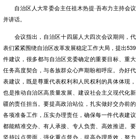
自治区人大常委会主任祖木热提·吾布力主持会议
辽宁
吉林
上海
江苏
并讲话。
浙江
安徽
福建
江西
会议指出，自治区十四届人大四次会议期间，代
山东
河南
湖北
湖南
表们紧紧围绕自治区改革发展稳定工作大局，提出539
广东
广西
海南
重庆
件建议，很多都与自治区党委确定的重要目标、重大
四川
贵州
云南
西藏
任务高度契合，与各族群众心声期盼相呼应。办好代
陕西
甘肃
青海
宁夏
表建议，既是尊重代表权利和人民权利的具体体现，
新疆
内蒙古
黑龙江
也是推动自治区高质量发展、建设社会主义现代化新
疆的责任担当。要提高政治站位，扎实做好交办前的
多语种频道
各项准备工作，压实办理责任，确保每一件代表建议
都能精准交办、有人承接、专人负责、高效推进。要
English
Español
Français
عربى
坚持以点带面，强化重点督办，提高办理质效，努力