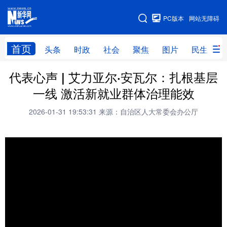
手机版
PC版本
网站无障碍
网站地图
首页
头条
时政
社会
聚焦
图片
民生
代表心声 | 艾力亚尔·安瓦尔：扎根基层
头条
时政
社会
聚焦
一线 激活新就业群体治理能效
图片
民生
访谈
经济
2026-01-31 19:53:31
来源：自治区人大常委会办公厅
访惠聚
专题
服务
援疆
云游新疆
云端悦读
云看书画
光影新疆
人事频道
融媒体联播
廉政频道
新华视角看新疆
地方频道
北京
天津
河北
山西