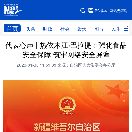
手机版
PC版本
网站无障碍
网站地图
首页
头条
时政
社会
聚焦
图片
民生
代表心声 | 热依木江·巴拉提：强化食品
头条
时政
社会
聚焦
安全保障 筑牢网络安全屏障
图片
民生
访谈
经济
2026-01-30 11:59:03
来源：自治区人大常委会办公厅
访惠聚
专题
服务
援疆
云游新疆
云端悦读
云看书画
光影新疆
人事频道
融媒体联播
廉政频道
新华视角看新疆
地方频道
北京
天津
河北
山西