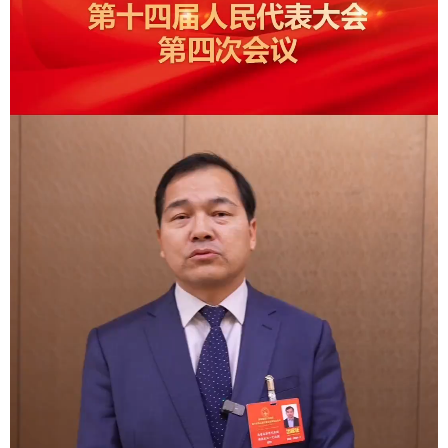
辽宁
吉林
上海
江苏
浙江
安徽
福建
江西
山东
河南
湖北
湖南
广东
广西
海南
重庆
四川
贵州
云南
西藏
陕西
甘肃
青海
宁夏
新疆
内蒙古
黑龙江
多语种频道
English
Español
Français
عربى