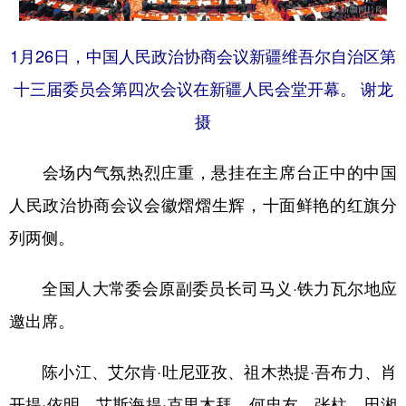
Русский язык
日本語
한국어
Deutsch
Português
1月26日，中国人民政治协商会议新疆维吾尔自治区第
十三届委员会第四次会议在新疆人民会堂开幕。 谢龙
摄
会场内气氛热烈庄重，悬挂在主席台正中的中国
人民政治协商会议会徽熠熠生辉，十面鲜艳的红旗分
列两侧。
全国人大常委会原副委员长司马义·铁力瓦尔地应
邀出席。
陈小江、艾尔肯·吐尼亚孜、祖木热提·吾布力、肖
开提·依明、艾斯海提·克里木拜、何忠友、张柱、田湘