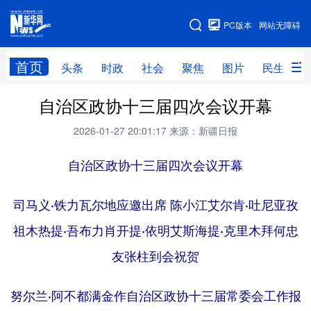
手机版
PC版本
网站无障碍
网站地图
首页
头条
时政
社会
聚焦
图片
民生
自治区政协十三届四次会议开幕
头条
时政
社会
聚焦
2026-01-27 20:01:17
来源：新疆日报
图片
民生
访谈
经济
访惠聚
自治区政协十三届四次会议开幕
专题
服务
援疆
云游新疆
云端悦读
云看书画
光影新疆
司马义·铁力瓦尔地应邀出席 陈小江艾尔肯·吐尼亚孜
人事频道
融媒体联播
廉政频道
新华视角看新疆
祖木热提·吾布力肖开提·依明艾斯海提·克里木拜何忠
友张柱到会祝贺
地方频道
努尔兰·阿不都满金作自治区政协十三届常委会工作报
北京
天津
河北
山西