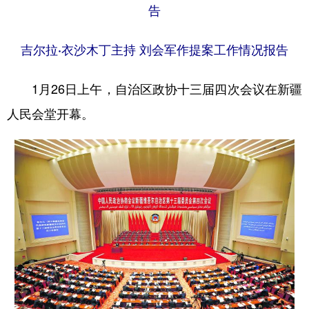
告
辽宁
吉林
上海
江苏
吉尔拉·衣沙木丁主持 刘会军作提案工作情况报告
浙江
安徽
福建
江西
山东
河南
湖北
湖南
1月26日上午，自治区政协十三届四次会议在新疆
广东
广西
海南
重庆
人民会堂开幕。
四川
贵州
云南
西藏
陕西
甘肃
青海
宁夏
新疆
内蒙古
黑龙江
多语种频道
English
Español
Français
عربى