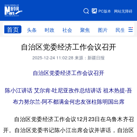
手机版
PC版本
网站无障碍
网站地图
首页
头条
时政
社会
聚焦
图片
民生
自治区党委经济工作会议召开
头条
时政
社会
聚焦
2025-12-24 11:02:28
来源：新疆日报
图片
民生
访谈
经济
访惠聚
自治区党委经济工作会议召开
专题
服务
援疆
云游新疆
云端悦读
云看书画
光影新疆
陈小江讲话 艾尔肯·吐尼亚孜作总结讲话 祖木热提·吾
人事频道
融媒体联播
廉政频道
新华视角看新疆
布力努尔兰·阿不都满金何忠友张柱陈明国出席
自治区党委经济工作会议12月23日在乌鲁木齐召
地方频道
开。自治区党委书记陈小江出席会议并讲话，自治区
北京
天津
河北
山西