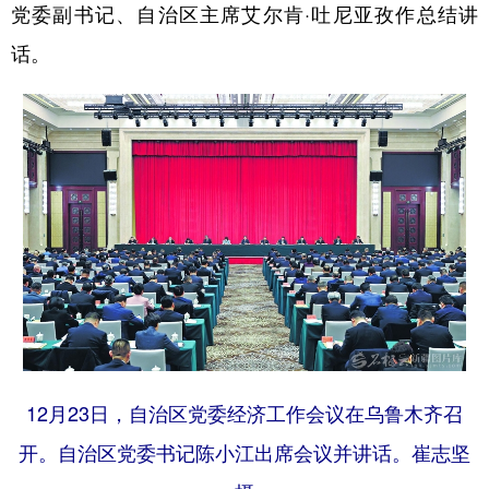
党委副书记、自治区主席艾尔肯·吐尼亚孜作总结讲
辽宁
吉林
上海
江苏
话。
浙江
安徽
福建
江西
山东
河南
湖北
湖南
广东
广西
海南
重庆
四川
贵州
云南
西藏
陕西
甘肃
青海
宁夏
新疆
内蒙古
黑龙江
多语种频道
12月23日，自治区党委经济工作会议在乌鲁木齐召
English
Español
Français
عربى
开。自治区党委书记陈小江出席会议并讲话。崔志坚