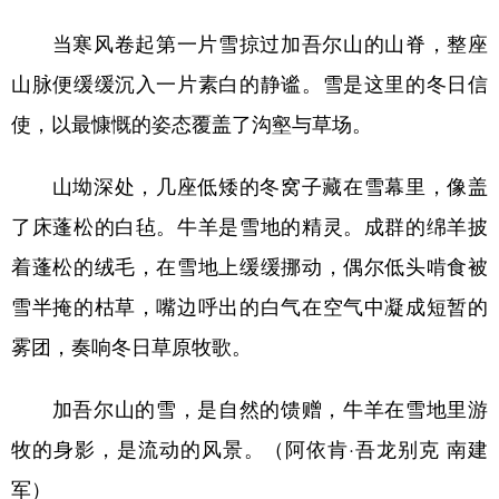
辽宁
吉林
上海
江苏
当寒风卷起第一片雪掠过加吾尔山的山脊，整座
山脉便缓缓沉入一片素白的静谧。雪是这里的冬日信
浙江
安徽
福建
江西
使，以最慷慨的姿态覆盖了沟壑与草场。
山东
河南
湖北
湖南
广东
广西
海南
重庆
山坳深处，几座低矮的冬窝子藏在雪幕里，像盖
了床蓬松的白毡。牛羊是雪地的精灵。成群的绵羊披
四川
贵州
云南
西藏
着蓬松的绒毛，在雪地上缓缓挪动，偶尔低头啃食被
陕西
甘肃
青海
宁夏
雪半掩的枯草，嘴边呼出的白气在空气中凝成短暂的
新疆
内蒙古
黑龙江
雾团，奏响冬日草原牧歌。
多语种频道
加吾尔山的雪，是自然的馈赠，牛羊在雪地里游
牧的身影，是流动的风景。（阿依肯·吾龙别克 南建
English
Español
Français
عربى
军）