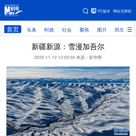
手机版
PC版本
网站无障碍
网站地图
首页
头条
时政
社会
聚焦
图片
民生
新疆新源：雪漫加吾尔
头条
时政
社会
聚焦
2025-11-12 12:05:50
来源：新华网
图片
民生
访谈
经济
访惠聚
专题
服务
援疆
云游新疆
云端悦读
云看书画
光影新疆
人事频道
融媒体联播
廉政频道
新华视角看新疆
地方频道
北京
天津
河北
山西